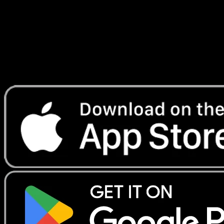
Lade Eyevo, um Karten sofort zu scannen und
Preise zu verfolgen.
Erhalte Live-Preise, Sammlungstools und schnelle Scans.
Öffne genau diese Karte in der App oder lade Eyevo jetzt
herunter.