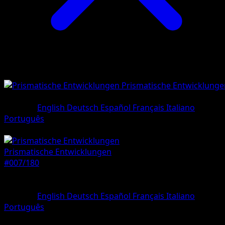
Prismatische Entwicklunge
•
#007/180
•
Häufig
Sprache
English
Deutsch
Español
Français
Italiano
Português
Pokémon
Basis
Prismatische Entwicklungen
#007/180
Seltenheit
Häufig
Sprache
English
Deutsch
Español
Français
Italiano
Português