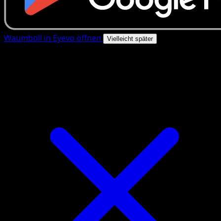
Waumboll in Eyevo öffnen
Vielleicht später
4.8★
|
50k+ Downloads
|
Kostenlos
Waumboll