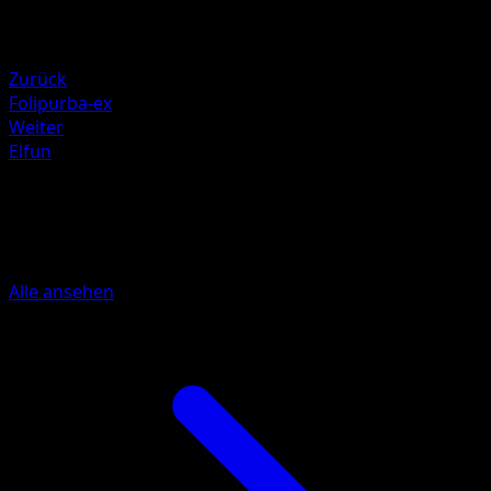
Rückzug
Schwäche
Feuer ×2
Zurück
Folipurba-ex
Weiter
Elfun
Mehr aus Prismatische
Entwicklungen
Alle ansehen