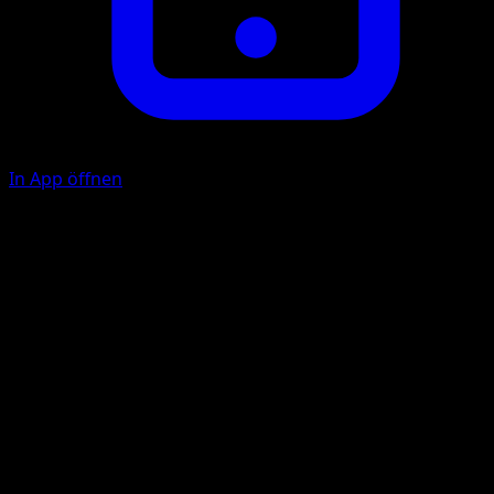
In App öffnen
Dreifachdreher
P
10×
Wirf 3 Münzen. Diese Attacke fügt 10 Schadenspunkte pr
Kopf zu.
Illustrator
Kyoko Umemoto
HP
60