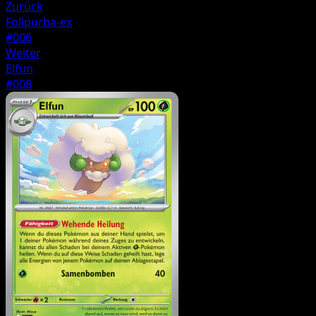
Zurück
Folipurba-ex
#006
Weiter
Elfun
#008