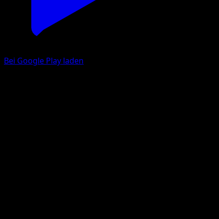
Bei Google Play laden
Waumboll
Prismatische Entwicklungen
Karmesin & Purpur
#007
Häufig
Kyoko Umemoto
Pokémon
Basis