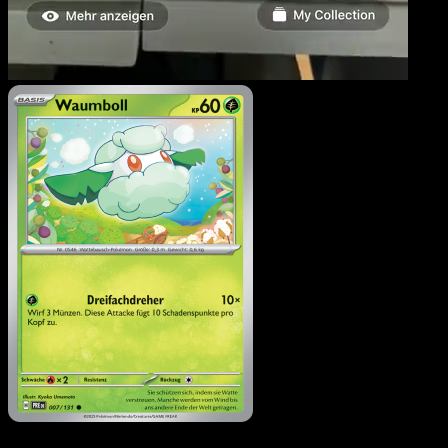
Waumboll
·
Prismatische
Entwicklungen
#007