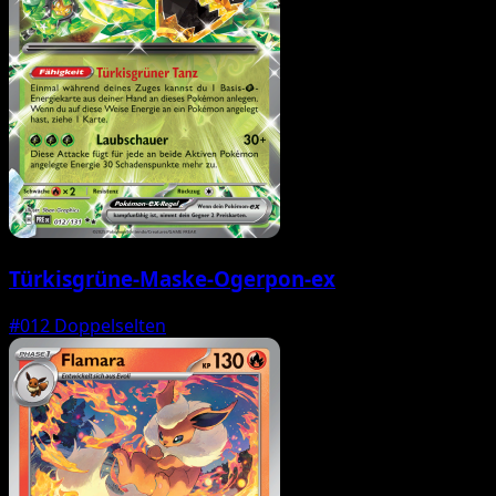
Türkisgrüne-Maske-Ogerpon-ex
#012
Doppelselten