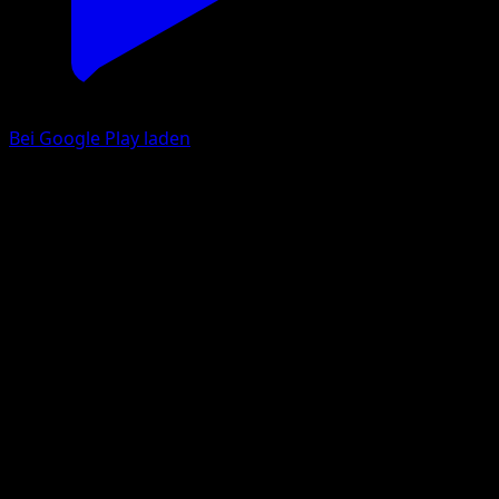
Bei Google Play laden
Sirapfel
Prismatische Entwicklungen
Karmesin & Purpur
#010
Ungewöhnlich
Saboteri
Pokémon
Rang 1