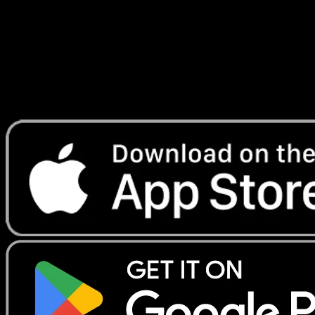
Lade Eyevo, um Karten sofort zu scannen und
Preise zu verfolgen.
Erhalte Live-Preise, Sammlungstools und schnelle Scans.
Öffne genau diese Karte in der App oder lade Eyevo jetzt
herunter.