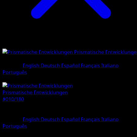
Prismatische Entwicklunge
•
#010/180
•
Ungewöhnlich
Sprache
English
Deutsch
Español
Français
Italiano
Português
Pokémon
Rang 1
Prismatische Entwicklungen
#010/180
Seltenheit
Ungewöhnlich
Sprache
English
Deutsch
Español
Français
Italiano
Português