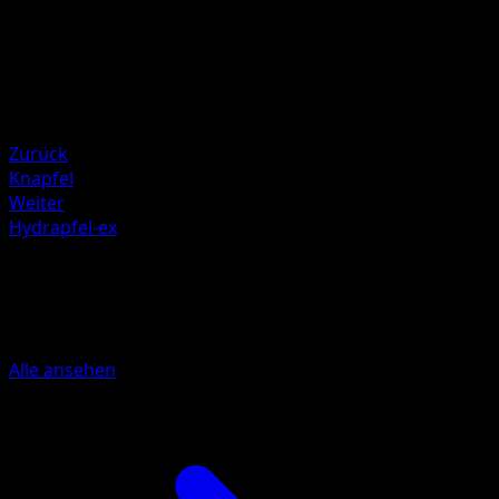
Saboteri
HP
80
Rückzug
Schwäche
Feuer ×2
Zurück
Knapfel
Weiter
Hydrapfel-ex
Mehr aus Prismatische
Entwicklungen
Alle ansehen