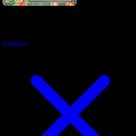
Pokémon
Rang 1
Sirapfel
Schliessen