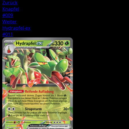
Zurück
Knapfel
#009
Weiter
Hydrapfel-ex
#011