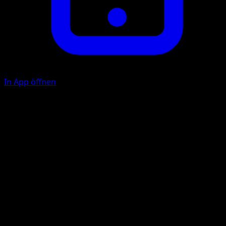
In App öffnen
Ability
Festival Lead
Wellenreiten
P
20×
Diese Attacke fügt für jedes Pokémon auf deiner Bank 20
Schadenspunkte zu.
Illustrator