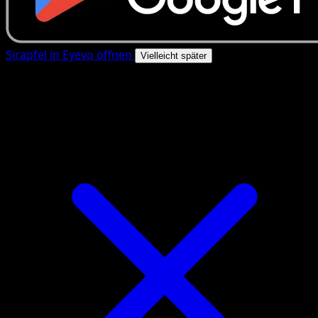
Sirapfel in Eyevo öffnen
Vielleicht später
4.8★
|
50k+ Downloads
|
Kostenlos
Sirapfel