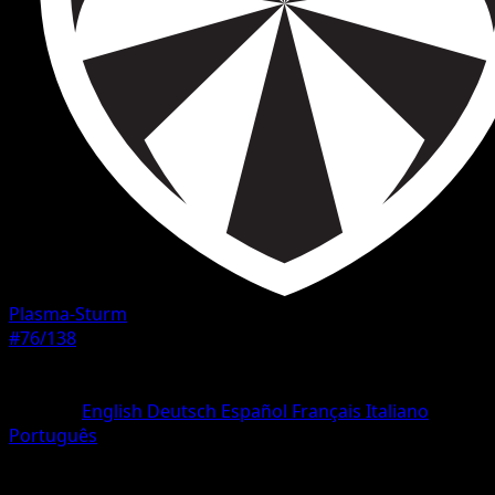
Plasma-Sturm
#76/138
Seltenheit
Häufig
Sprache
English
Deutsch
Español
Français
Italiano
Português