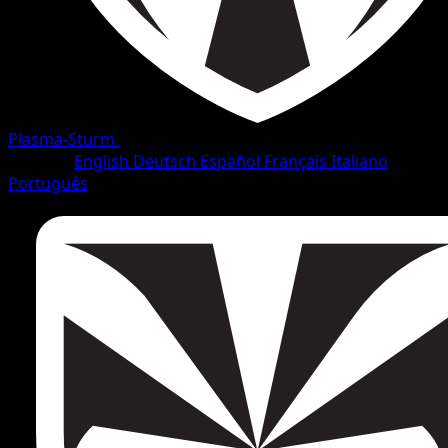
Plasma-Sturm
•
#76/138
•
Häufig
Sprache
English
Deutsch
Español
Français
Italiano
Português
Pokémon
Basis