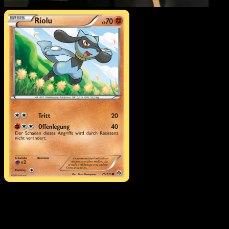
Riolu
·
Plasma-Sturm
#76
Lade Eyevo, um Karten sofort zu scannen und
Preise zu verfolgen.