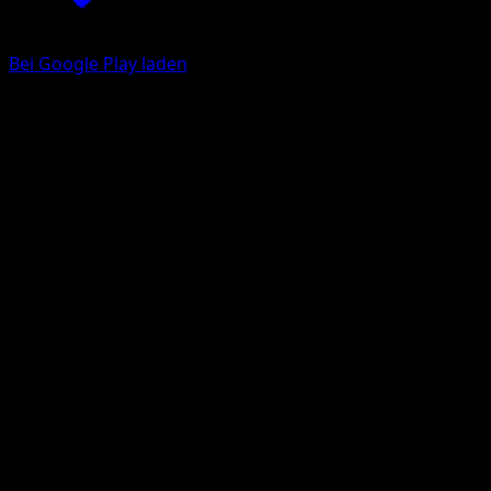
Bei Google Play laden
Riolu
Plasma-Sturm
Schwarz & Weiß
#76
Häufig
Akira Komayama
Pokémon
Basis
Fighting
Eyevo App holen