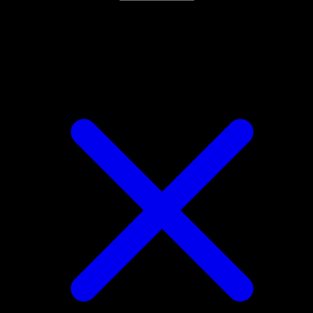
4.8★
|
50k+ Downloads
|
Kostenlos
Riolu