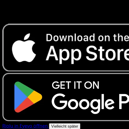
Erhalte Live-Preise, Sammlungstools und schnelle Scans.
Öffne genau diese Karte in der App oder lade Eyevo jetzt
herunter.
Riolu in Eyevo öffnen
Vielleicht später