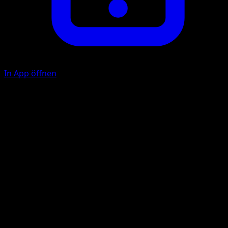
In App öffnen
F
F
20
K
F
F
40
Illustrator
Akira Komayama
HP
70
Rückzug
Schwäche
Psycho ×2