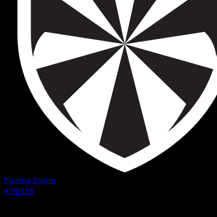
Plasma-Sturm
#78/138
Seltenheit
Selten