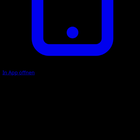
In App öffnen
Ability
Dual Armor
K
F
F
60
Illustrator
Satoshi Shirai
HP