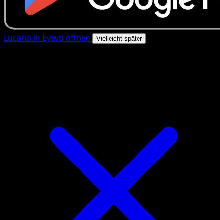
Lucario in Eyevo öffnen
Vielleicht später
4.8★
|
50k+ Downloads
|
Kostenlos
Lucario