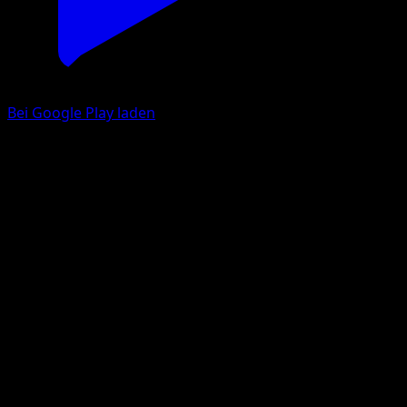
Bei Google Play laden
Lucario
Plasma-Sturm
Schwarz & Weiß
#78
Selten
Satoshi Shirai
Pokémon
Rang 1