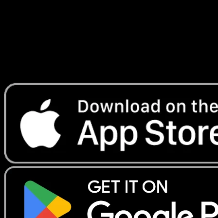
Lade Eyevo, um Karten sofort zu scannen und
Preise zu verfolgen.
Erhalte Live-Preise, Sammlungstools und schnelle Scans.
Öffne genau diese Karte in der App oder lade Eyevo jetzt
herunter.