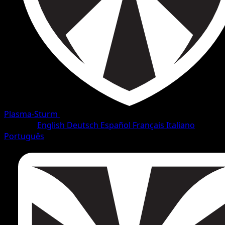
Plasma-Sturm
•
#78/138
•
Selten
Sprache
English
Deutsch
Español
Français
Italiano
Português
Pokémon
Rang 1