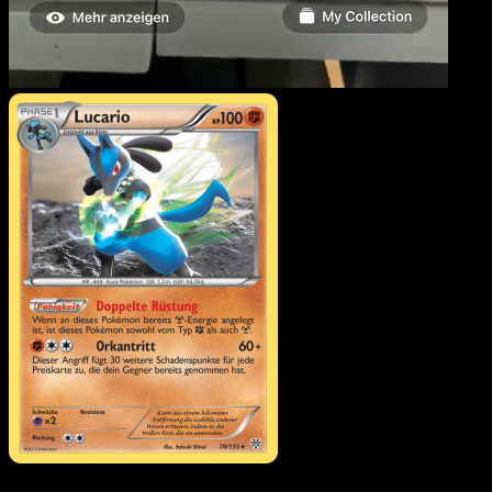
Lucario
·
Plasma-Sturm
#78