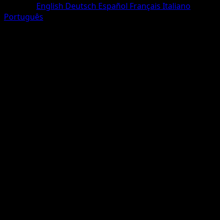
Sprache
English
Deutsch
Español
Français
Italiano
Português