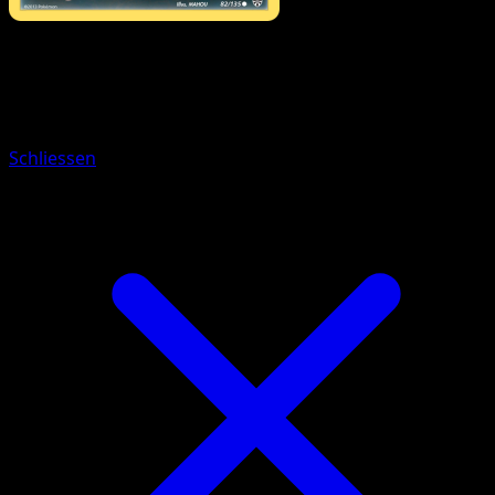
Pokémon
Rang 2
Meistagrif
Schliessen