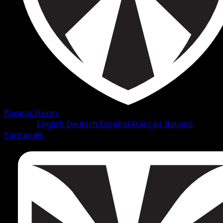
Plasma-Sturm
•
#81/138
•
Selten
Sprache
English
Deutsch
Español
Français
Italiano
Português
Pokémon
Rang 2