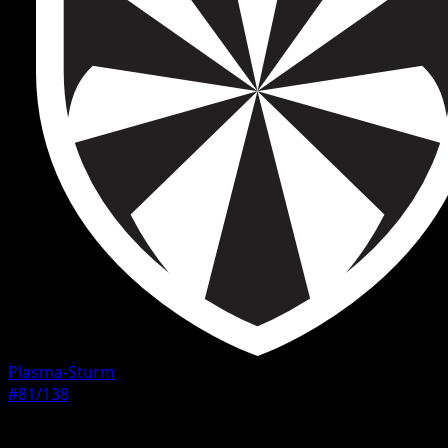
Plasma-Sturm
#81/138
Seltenheit
Selten