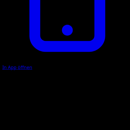
In App öffnen
F
F
F
60
K
K
F
F
80
Illustrator
Shin Nagasawa
HP