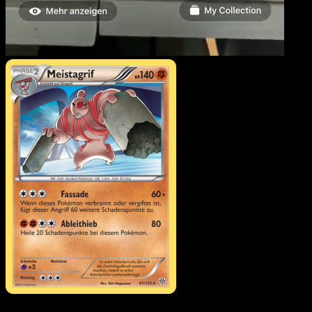
Meistagrif
·
Plasma-Stur
#81