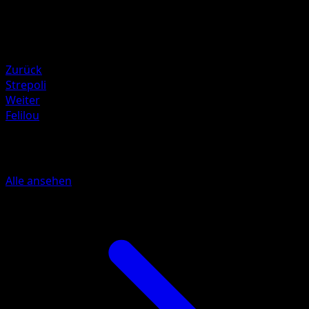
140
Rückzug
Schwäche
Psycho ×2
Zurück
Strepoli
Weiter
Felilou
Mehr aus Plasma-Sturm
Alle ansehen