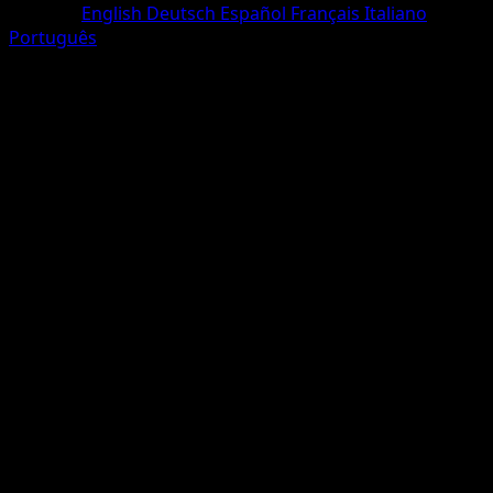
Sprache
English
Deutsch
Español
Français
Italiano
Português