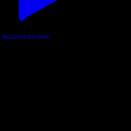
Bei Google Play laden
Meistagrif
Plasma-Sturm
Schwarz & Weiß
#81
Selten
Shin Nagasawa
Pokémon
Rang 2