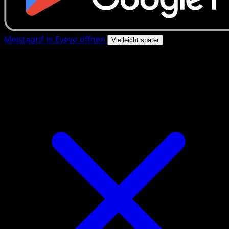
Meistagrif in Eyevo öffnen
Vielleicht später
4.8★
|
50k+ Downloads
|
Kostenlos
Meistagrif