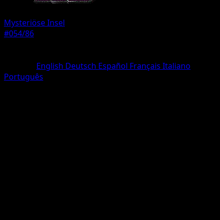
Mysteriöse Insel
#054/86
Seltenheit
Une Diamant
Sprache
English
Deutsch
Español
Français
Italiano
Português