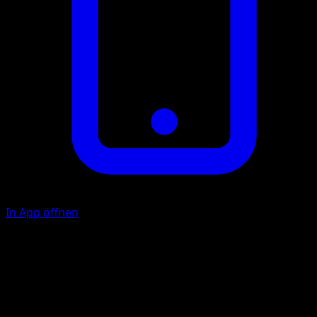
In App öffnen
Giftstachel
U
20
Das Aktive Pokémon deines Gegners ist jetzt vergiftet.