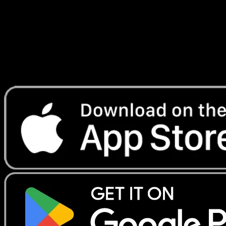
Lade Eyevo, um Karten sofort zu scannen und
Preise zu verfolgen.
Erhalte Live-Preise, Sammlungstools und schnelle Scans.
Öffne genau diese Karte in der App oder lade Eyevo jetzt
herunter.