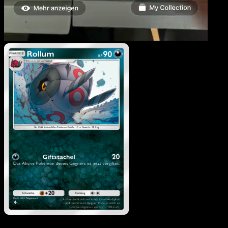
Rollum
·
Mysteriöse Insel
#054