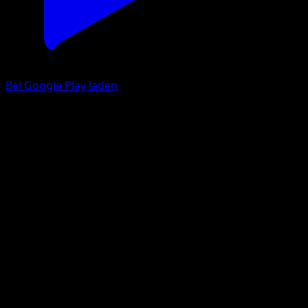
Bei Google Play laden
Rollum
Mysteriöse Insel
Pokémon‑Sammelkartenspiel‑Pocket
#054
Une Diamant
Shin Nagasawa
Pokémon
Rang 1