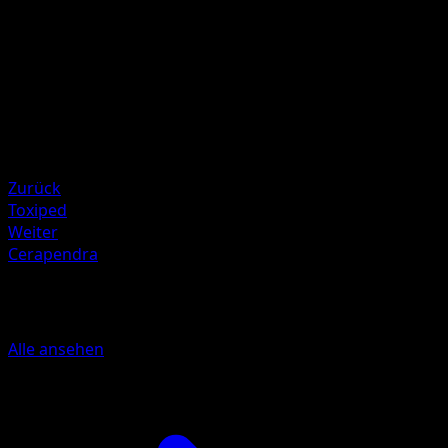
Illustrator
Shin Nagasawa
HP
90
Rückzug
Schwäche
Kampf +20
Zurück
Toxiped
Weiter
Cerapendra
Mehr aus Mysteriöse Insel
Alle ansehen