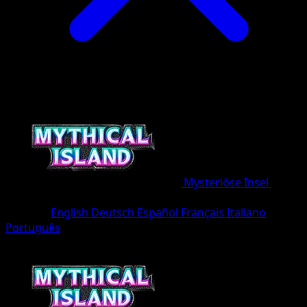
Mysteriöse Insel
•
#054/86
•
Une Diamant
Sprache
English
Deutsch
Español
Français
Italiano
Português
Pokémon
Rang 1