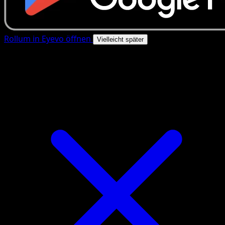
Rollum in Eyevo öffnen
Vielleicht später
4.8★
|
50k+ Downloads
|
Kostenlos
Rollum