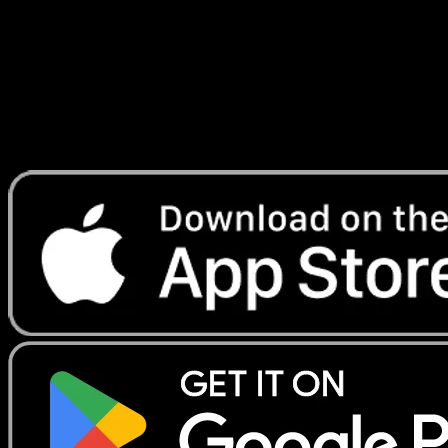
Lade Eyevo, um Karten sofort zu scannen und
Preise zu verfolgen.
Erhalte Live-Preise, Sammlungstools und schnelle Scans.
Öffne genau diese Karte in der App oder lade Eyevo jetzt
herunter.