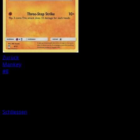
Zurück
Mankey
#8
Pokemon
Basic
Onix
Schliessen