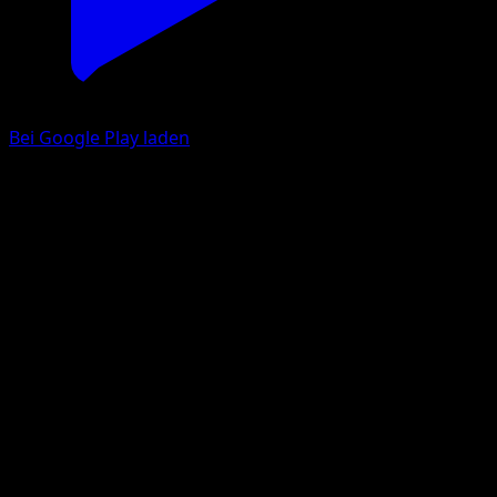
Bei Google Play laden
Onix
McDonald's Collection 2019
McDonald's Collection
#9
Holo Rare
Mitsuhiro Arita
Pokemon
Basic