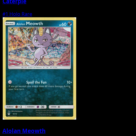
Caterpie
#1
Holo Rare
Alolan Meowth