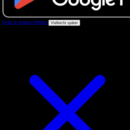
Onix in Eyevo öffnen
Vielleicht später
4.8★
|
50k+ Downloads
|
Kostenlos
Onix