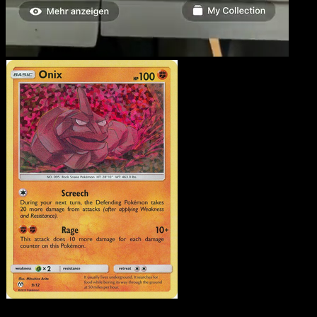
Onix
·
McDonald's
Collection 2019
#9