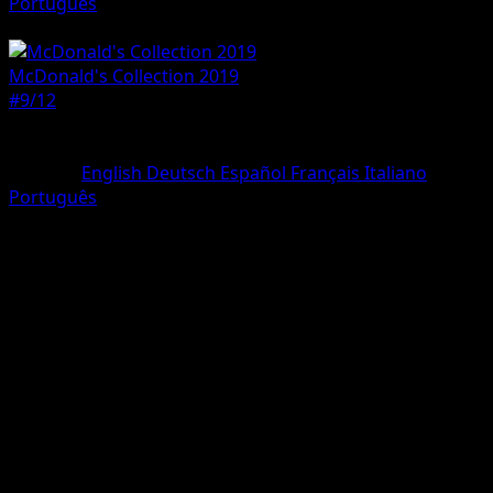
Português
Pokemon
Basic
McDonald's Collection 2019
#9/12
Seltenheit
Holo Rare
Sprache
English
Deutsch
Español
Français
Italiano
Português