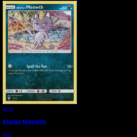
Holo
Alolan Meowth
#10