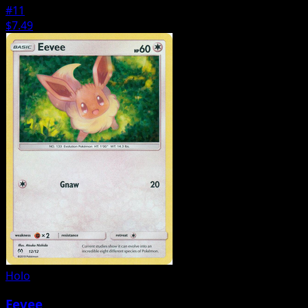
#11
$7.49
Holo
Eevee