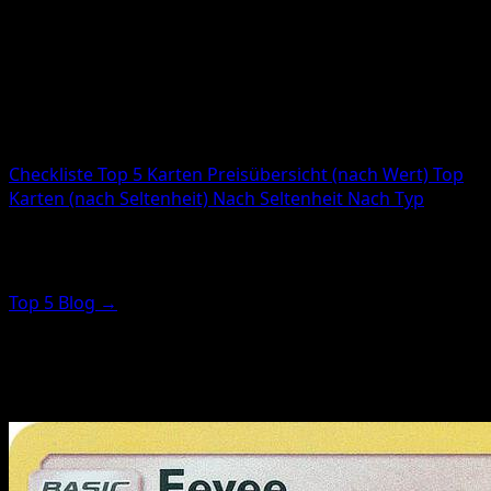
Karten gesamt
12
Gedruckt
12
Code
MCD19
Checkliste
Top 5 Karten
Preisübersicht (nach Wert)
Top
Karten (nach Seltenheit)
Nach Seltenheit
Nach Typ
Top Karten (Seltenheits-Highlights)
Top 5 Blog →
Diese Karten sind nach Seltenheits-Score (nicht Preis)
sortiert. Für die wertvollsten Karten nutze den Preis-
Guide.