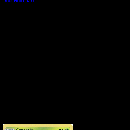
Onix
Holo Rare
Alle Karten (12)
Set FAQ
Wie viele Karten sind in McDonald's Collection 2019?
McDonald's Collection 2019 enthält 12 Karten, davon 12
offiziell gedruckte Karten.
Wo finde ich die wertvollsten McDonald's Collection
2019-Karten?
Nutze den Preis-Guide oder die Top-5-
Seite, um die höchsten Marktpreise für dieses Set zu
sehen.
Kann ich McDonald's Collection 2019-Karten nach
Seltenheit oder Typ durchsuchen?
Ja - nutze die
Schnelllinks oben, um nach Seltenheit oder Typ zu
filtern.