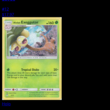
#12
$17.97
Holo