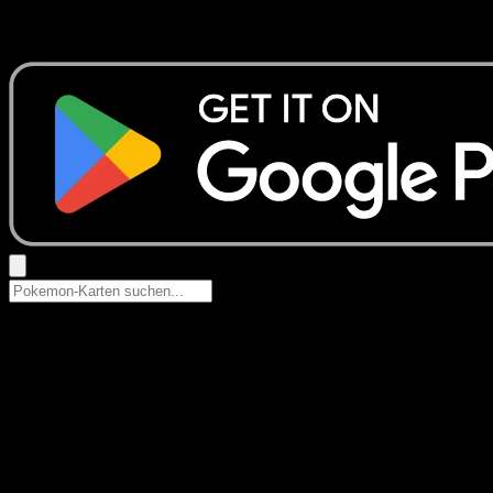
Suche nach Pokemon-Namen, Set-Namen oder Kartentyp