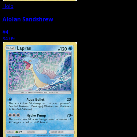
Holo
Alolan Sandshrew
#4
$4.09