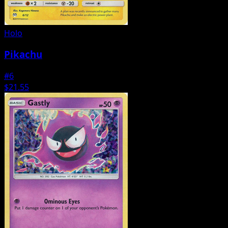
Holo
Pikachu
#6
$21.55