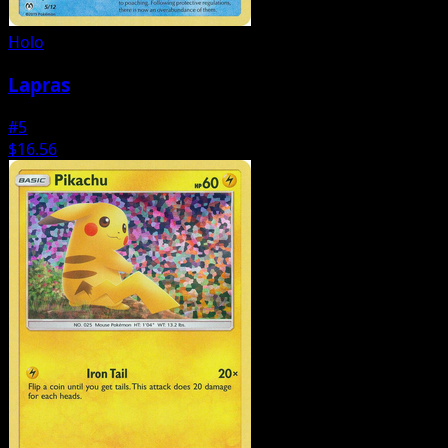
Holo
Lapras
#5
$16.56