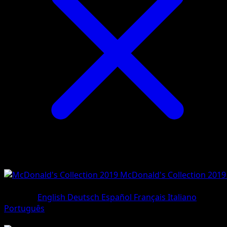
McDonald's Collection 2019
#12/12
•
Holo Rare
Sprache
English
Deutsch
Español
Français
Italiano
Português
Pokemon
Basic