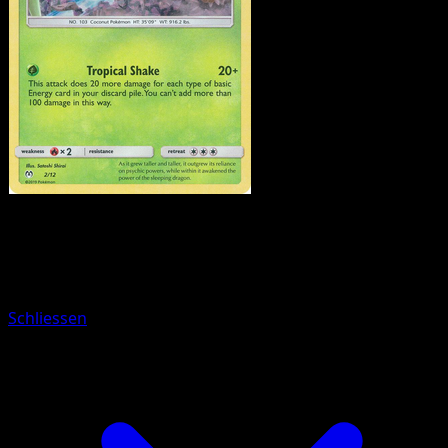
Pokemon
Basic
Eevee
Schliessen