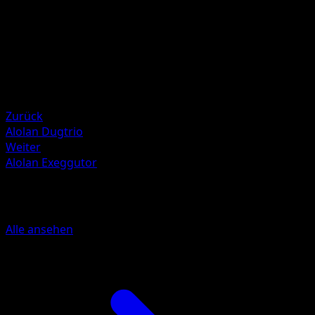
Illustrator
Atsuko Nishida
HP
60
Rückzug
Schwäche
Fighting ×2
Zurück
Alolan Dugtrio
Weiter
Alolan Exeggutor
Mehr aus McDonald's Collection 201
Alle ansehen