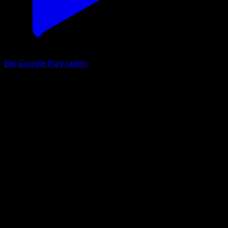
Bei Google Play laden
Eevee
McDonald's Collection 2019
McDonald's Collection
#12
Holo Rare
Atsuko Nishida
Pokemon
Basic