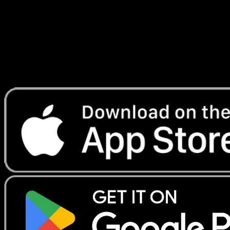
Lade Eyevo, um Karten sofort zu scannen und
Preise zu verfolgen.
Erhalte Live-Preise, Sammlungstools und schnelle Scans.
Öffne genau diese Karte in der App oder lade Eyevo jetzt
herunter.