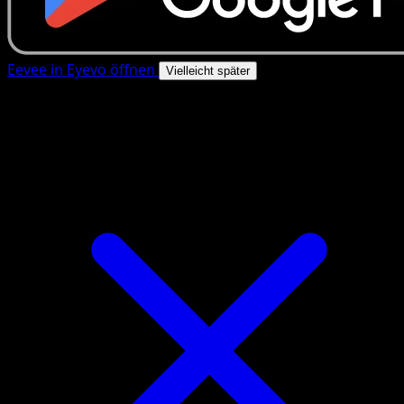
Eevee in Eyevo öffnen
Vielleicht später
4.8★
|
50k+ Downloads
|
Kostenlos
Eevee