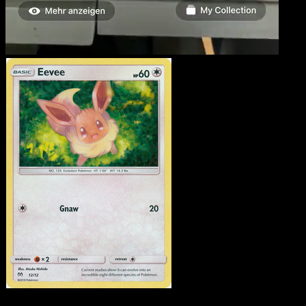
Eevee
·
McDonald's
Collection 2019
#12