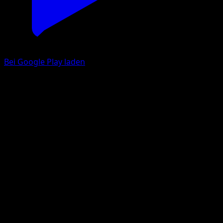
Bei Google Play laden
Woobat
McDonald's Collection 2012
McDonald's Collection
#7
Holo Rare
Masakazu Fukuda
Pokemon
Basic