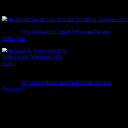
McDonald's Collection 2012
#7/12
•
Holo Rare
Sprache
English
Deutsch
Español
Français
Italiano
Português
Pokemon
Basic
McDonald's Collection 2012
#7/12
Seltenheit
Holo Rare
Sprache
English
Deutsch
Español
Français
Italiano
Português