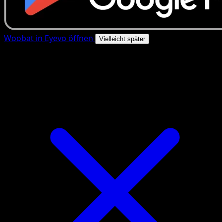
Woobat in Eyevo öffnen
Vielleicht später
4.8★
|
50k+ Downloads
|
Kostenlos
Woobat