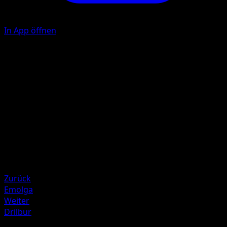
In App öffnen
Psy Bolt
20
Flip a coin. If heads, the Defending Pokémon is now
Paralyzed.
Illustrator
Masakazu Fukuda
HP
60
Rückzug
Zurück
Emolga
Weiter
Drilbur