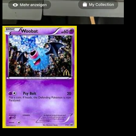
Woobat
·
McDonald's
Collection 2012
#7