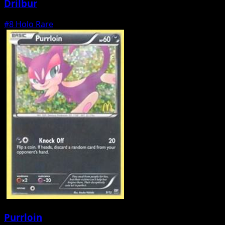
Drilbur
#8
Holo Rare
Purrloin