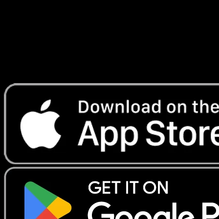
Lade Eyevo, um Karten sofort zu scannen und
Preise zu verfolgen.
Erhalte Live-Preise, Sammlungstools und schnelle Scans.
Öffne genau diese Karte in der App oder lade Eyevo jetzt
herunter.