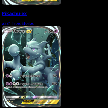
Pikachu-ex
#281
Trois Étoiles