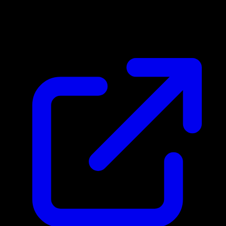
Marktpreis
N/A
Live