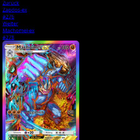
Zurück
Zapdos-ex
#276
Weiter
Machomei-ex
#278