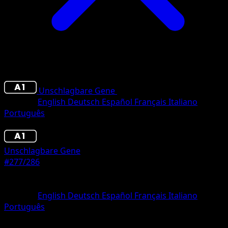
Unschlagbare Gene
•
#277/286
•
deux Étoiles
Sprache
English
Deutsch
Español
Français
Italiano
Português
Pokémon
Rang 2
Unschlagbare Gene
#277/286
Seltenheit
deux Étoiles
Sprache
English
Deutsch
Español
Français
Italiano
Português