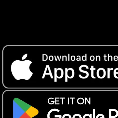
Lade Eyevo, um Karten sofort zu scannen und
Preise zu verfolgen.
Erhalte Live-Preise, Sammlungstools und schnelle Scans.
Öffne genau diese Karte in der App oder lade Eyevo jetzt
herunter.