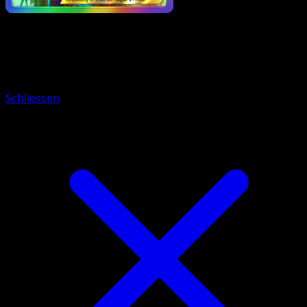
Pokémon
Rang 2
Gengar-ex
Schliessen