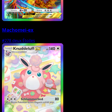
Machomei-ex
#278
deux Étoiles