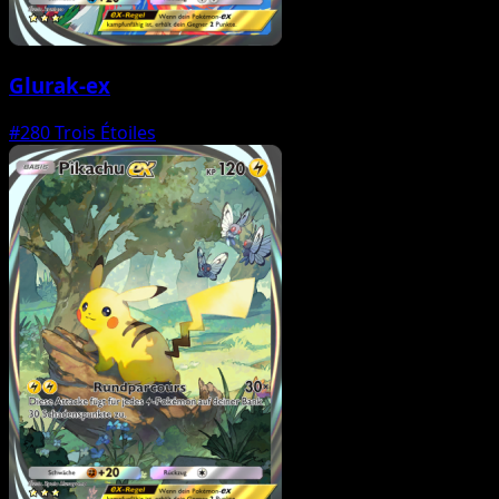
Glurak-ex
#280
Trois Étoiles