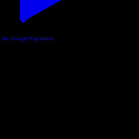
Bei Google Play laden
Gengar-ex
Unschlagbare Gene
Pokémon‑Sammelkartenspiel‑Pocket
#277
deux Étoiles
NC Empire
Pokémon
Rang 2