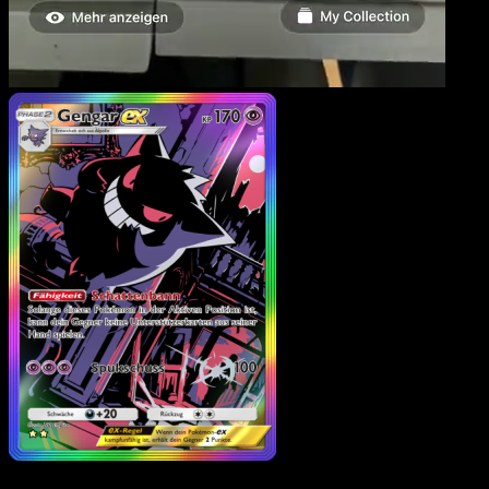
Gengar-ex
·
Unschlagbar
Gene
#277