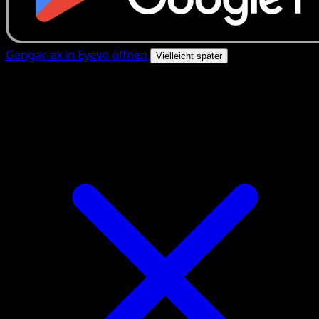
Gengar-ex in Eyevo öffnen
Vielleicht später
4.8★
|
50k+ Downloads
|
Kostenlos
Gengar-ex