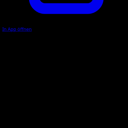
In App öffnen
Ability
Shadowy Spellbind
Spukschuss
P
P
P
100
Illustrator
NC Empire
HP
170
Rückzug
Schwäche
Unlicht +20