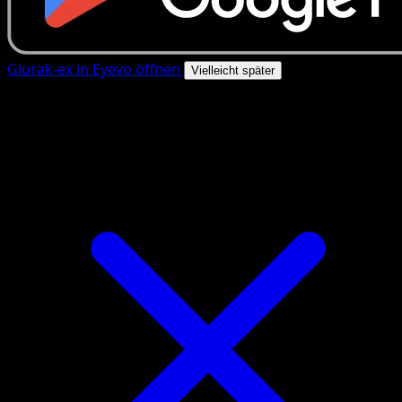
Glurak-ex in Eyevo öffnen
Vielleicht später
4.8★
|
50k+ Downloads
|
Kostenlos
Glurak-ex