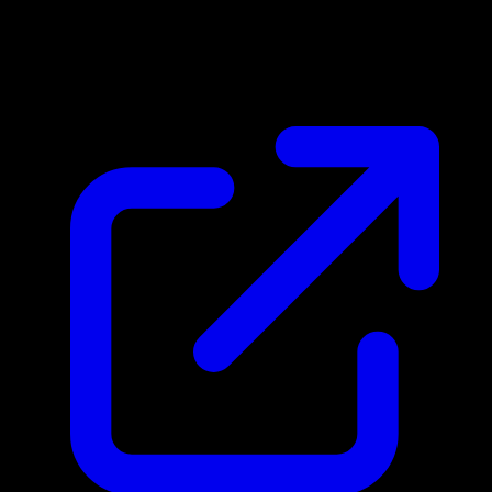
Marktpreis
N/A
Live