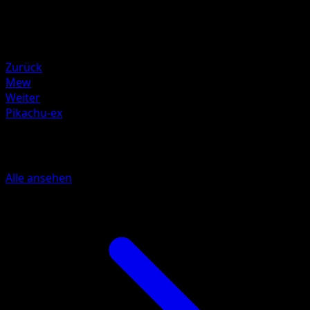
180
Rückzug
Schwäche
Wasser +20
Zurück
Mew
Weiter
Pikachu-ex
Mehr aus Unschlagbare Gene
Alle ansehen