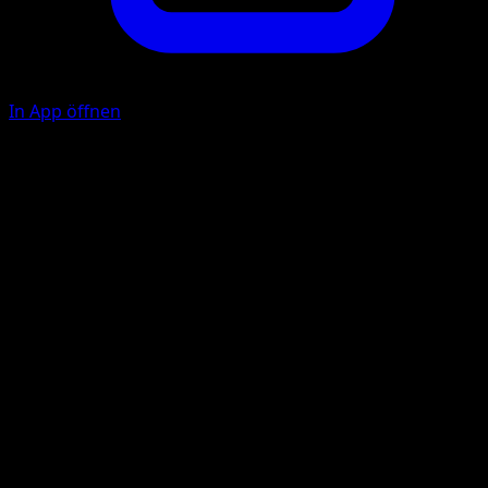
In App öffnen
Schlitzer
F
F
F
60
Feuerroter Sturm
F
F
F
F
200
Lege 2 {R}-Energien von diesem Pokémon ab.
Illustrator
PLANETA CG Works
HP