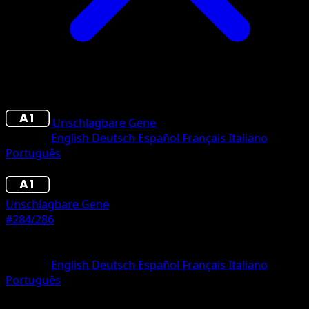
Unschlagbare Gene
•
#284/286
•
Couronne
Sprache
English
Deutsch
Español
Français
Italiano
Português
Pokémon
Rang 2
Unschlagbare Gene
#284/286
Seltenheit
Couronne
Sprache
English
Deutsch
Español
Français
Italiano
Português