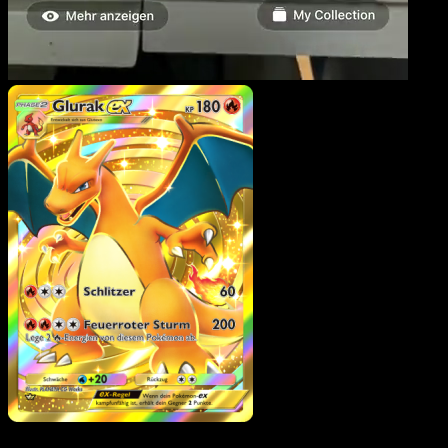
Glurak-ex
·
Unschlagbare
Gene
#284