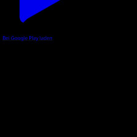
Bei Google Play laden
Glurak-ex
Unschlagbare Gene
Pokémon‑Sammelkartenspiel‑Pocket
#284
Couronne
PLANETA CG Works
Pokémon
Rang 2