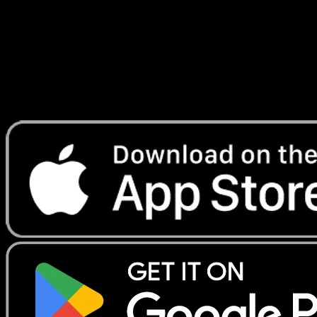
Lade Eyevo, um Karten sofort zu scannen und
Preise zu verfolgen.
Erhalte Live-Preise, Sammlungstools und schnelle Scans.
Öffne genau diese Karte in der App oder lade Eyevo jetzt
herunter.