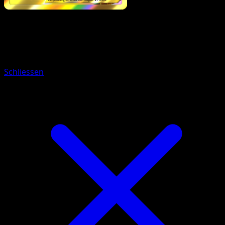
Pokémon
Rang 2
Glurak-ex
Schliessen