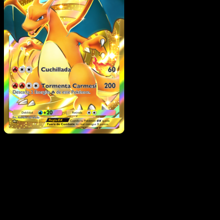
Charizard ex
·
Genes
Formidables
#284
Descarga Eyevo para escanear cartas al instant
y seguir precios.
Recibe precios en vivo, herramientas de colección y
escaneos rápidos. Abre esta carta exacta en la app o
descarga ahora.