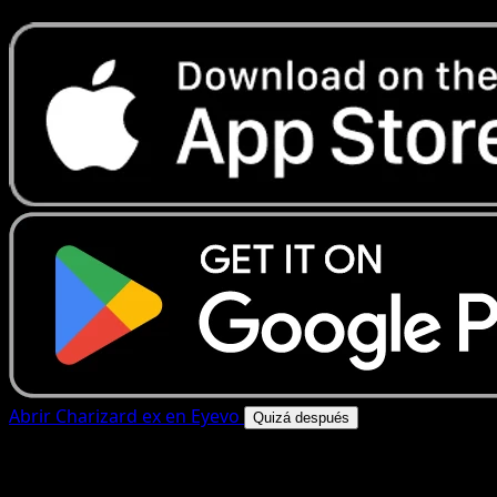
Abrir Charizard ex en Eyevo
Quizá después
4.8★
|
50k+ descargas
|
Gratis
Charizard ex