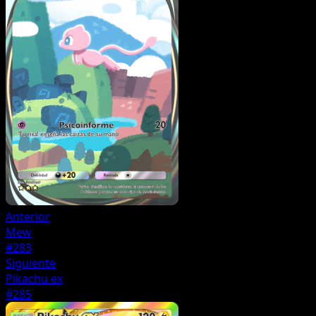
Anterior
Mew
#283
Siguiente
Pikachu ex
#285