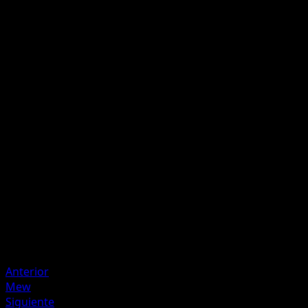
F
I
I
60
Tormenta Carmesí
F
F
I
I
200
Descarta 2 Energías {R} de este Pokémon.
Artista
PLANETA CG Works
HP
180
Retirada
Debilidad
Agua +20
Anterior
Mew
Siguiente