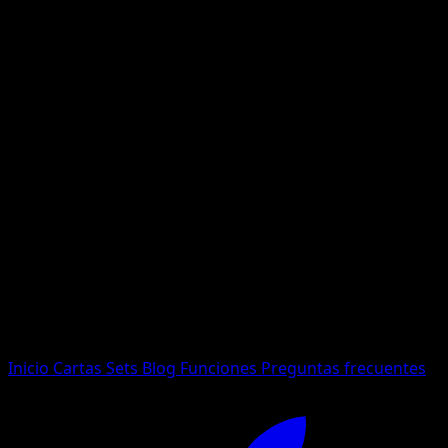
No se encontraron resultados
Busca nombres de Pokemon, sets o tipos de carta.
Idioma
Inicio
Cartas
Sets
Blog
Funciones
Preguntas frecuentes