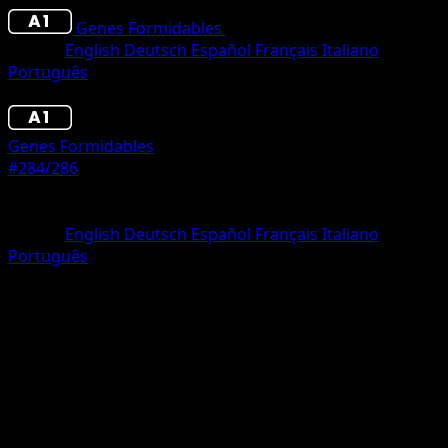
Genes Formidables
•
#284/286
•
Corona
Idioma
English
Deutsch
Español
Français
Italiano
Português
Pokémon
Fase 2
Genes Formidables
#284/286
Rareza
Corona
Idioma
English
Deutsch
Español
Français
Italiano
Português