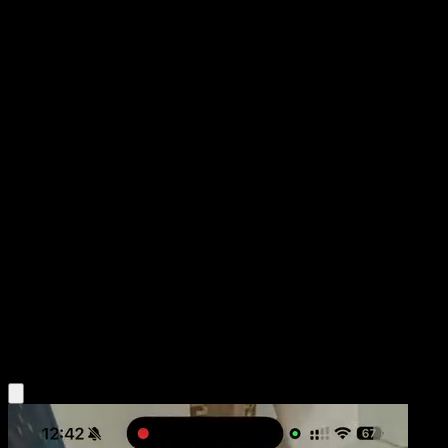
Charizard ex
Genes Formidables
Juego de Cartas Coleccionables Pokémon Pocket
#284
Corona
PLANETA CG Works
Pokémon
Fase 2
Fire
Obtén la app Eyevo