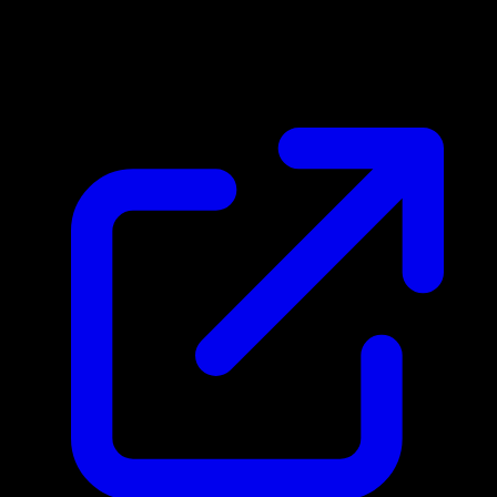
Marktpreis
N/A
Live