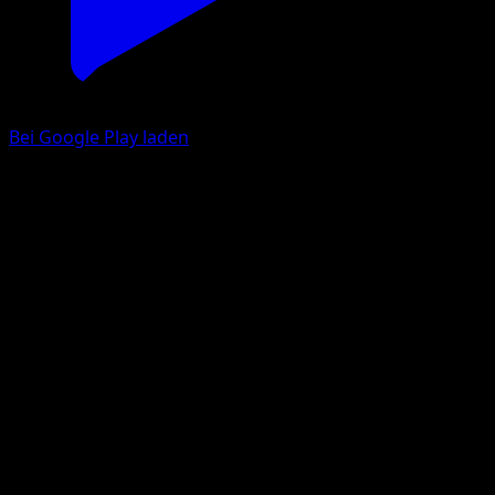
Bei Google Play laden
Sarzenia
Unschlagbare Gene
Pokémon‑Sammelkartenspiel‑Pocket
#020
Trois Diamant
Sumiyoshi Kizuki
Pokémon
Rang 2