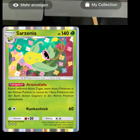
Sarzenia
·
Unschlagbare
Gene
#020