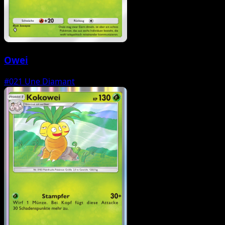
Owei
#021
Une Diamant