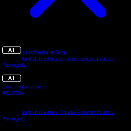
Unschlagbare Gene
•
#020/286
•
Trois Diamant
Sprache
English
Deutsch
Español
Français
Italiano
Português
Pokémon
Rang 2
Unschlagbare Gene
#020/286
Seltenheit
Trois Diamant
Sprache
English
Deutsch
Español
Français
Italiano
Português