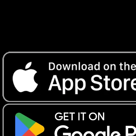
Lade Eyevo, um Karten sofort zu scannen und
Preise zu verfolgen.
Erhalte Live-Preise, Sammlungstools und schnelle Scans.
Öffne genau diese Karte in der App oder lade Eyevo jetzt
herunter.