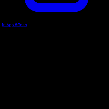
In App öffnen
Ability
Fragrance Trap
Rankenhieb
P
F
60
Illustrator
Sumiyoshi Kizuki
HP
140
Rückzug
Schwäche
Feuer +20