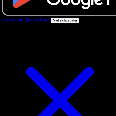
Sarzenia in Eyevo öffnen
Vielleicht später
4.8★
|
50k+ Downloads
|
Kostenlos
Sarzenia