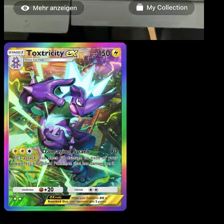
Toxtricity ex
·
Traumhafte
Parade
#198