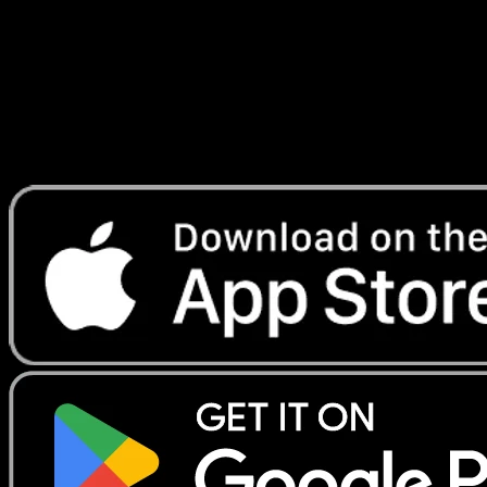
Lade Eyevo, um Karten sofort zu scannen und
Preise zu verfolgen.
Erhalte Live-Preise, Sammlungstools und schnelle Scans.
Öffne genau diese Karte in der App oder lade Eyevo jetzt
herunter.