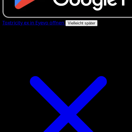
Toxtricity ex in Eyevo öffnen
Vielleicht später
4.8★
|
50k+ Downloads
|
Kostenlos
Toxtricity ex