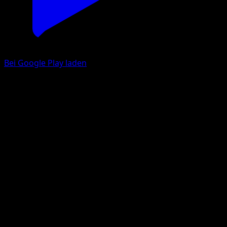
Bei Google Play laden
Toxtricity ex
Traumhafte Parade
Pokémon‑Sammelkartenspiel‑Pocket
#198
Two Star
akagi
Pokemon
Stage1