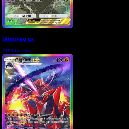
Mimikyu ex
#199
Two Star