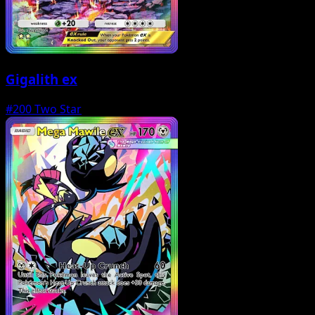
Gigalith ex
#200
Two Star