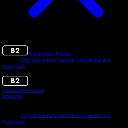
Traumhafte Parade
•
#198/234
•
Two Star
Sprache
English
Deutsch
Español
Français
Italiano
Português
Pokemon
Stage1
Traumhafte Parade
#198/234
Seltenheit
Two Star
Sprache
English
Deutsch
Español
Français
Italiano
Português