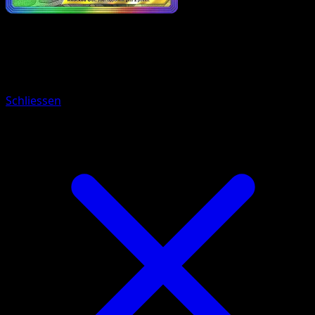
Pokemon
Stage1
Toxtricity ex
Schliessen