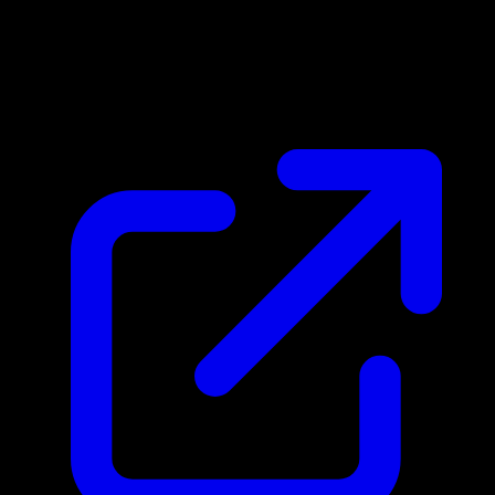
Marktpreis
N/A
Live