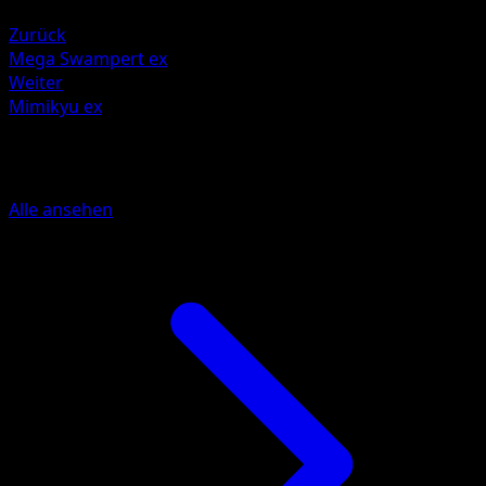
Fighting +20
Zurück
Mega Swampert ex
Weiter
Mimikyu ex
Mehr aus Traumhafte Parade
Alle ansehen