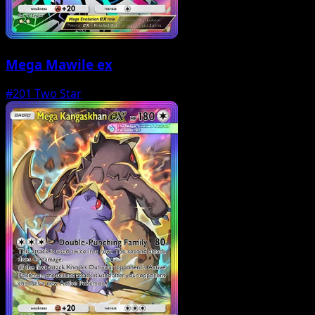
Mega Mawile ex
#201
Two Star