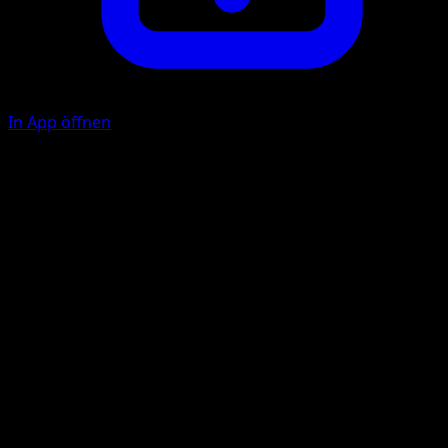
In App öffnen
Damaging Spark
L
L
C
90
This attack also does 30 damage to each of your
opponent's Benched Pokémon that has damage on it.
Illustrator
akagi
HP
150
Rückzug
Schwäche