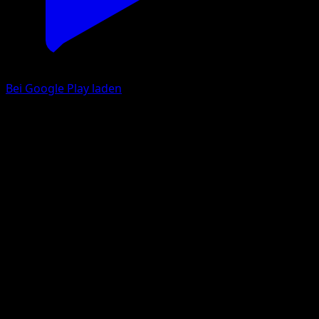
Bei Google Play laden
Flemmli
Erfoscher der Finsternis
Schwarz & Weiß
#15
Häufig
Atsuko Nishida
Pokémon
Basis