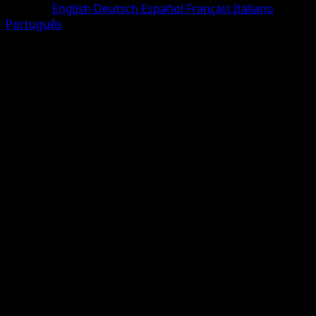
Sprache
English
Deutsch
Español
Français
Italiano
Português