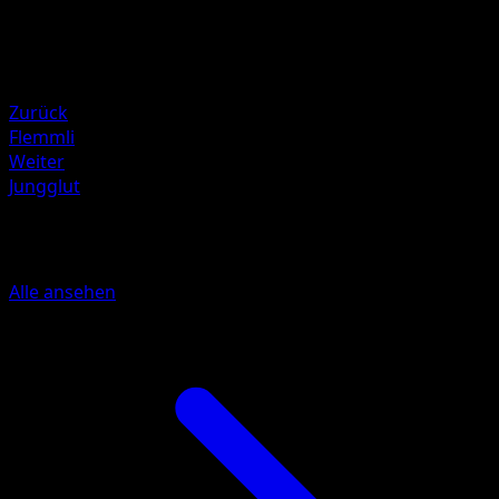
60
Rückzug
Schwäche
Wasser ×2
Zurück
Flemmli
Weiter
Jungglut
Mehr aus Erfoscher der Finsternis
Alle ansehen