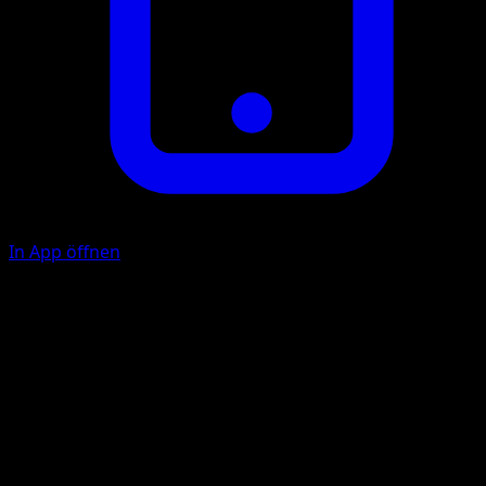
In App öffnen
F
10
F
F
20
Illustrator
Atsuko Nishida
HP