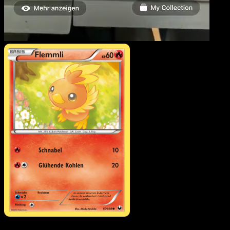
Flemmli
·
Erfoscher der
Finsternis
#15