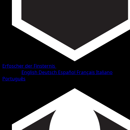
Erfoscher der Finsternis
•
#15/111
•
Häufig
Sprache
English
Deutsch
Español
Français
Italiano
Português
Pokémon
Basis