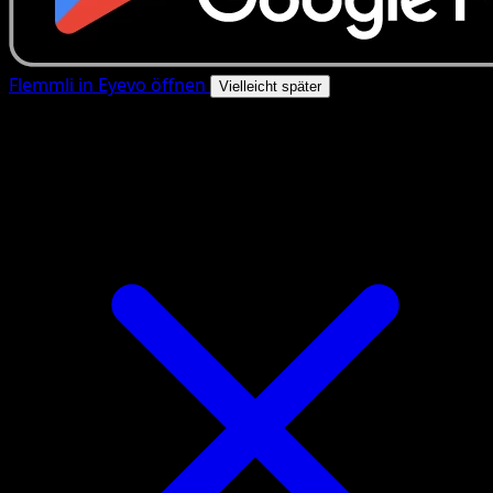
Flemmli in Eyevo öffnen
Vielleicht später
4.8★
|
50k+ Downloads
|
Kostenlos
Flemmli