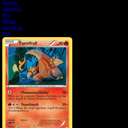
Zurück
Lohgock
#17
Weiter
Furnifraß
#19