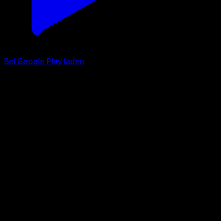
Bei Google Play laden
Qurtel
Erfoscher der Finsternis
Schwarz & Weiß
#18
Ungewöhnlich
Masakazu Fukuda
Pokémon
Basis