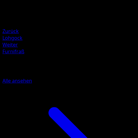
90
Rückzug
Schwäche
Wasser ×2
Zurück
Lohgock
Weiter
Furnifraß
Mehr aus Erfoscher der Finsternis
Alle ansehen