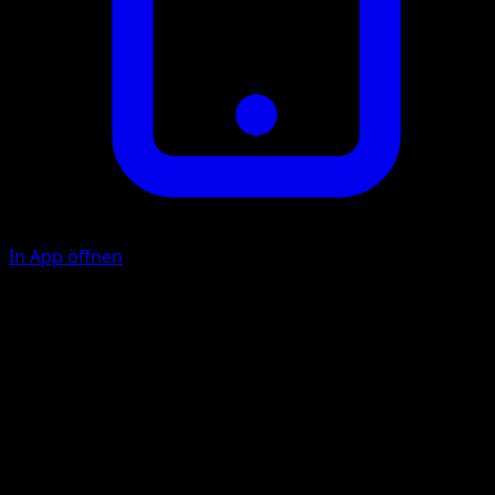
In App öffnen
F
10
F
F
F
60
Illustrator
Masakazu Fukuda
HP