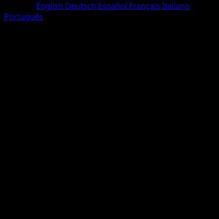
Sprache
English
Deutsch
Español
Français
Italiano
Português