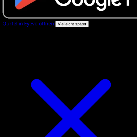
Qurtel in Eyevo öffnen
Vielleicht später
4.8★
|
50k+ Downloads
|
Kostenlos
Qurtel