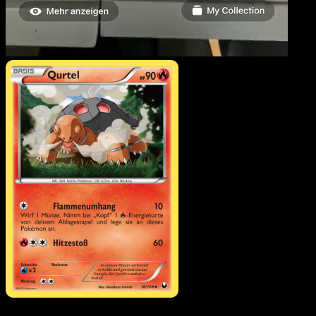
Qurtel
·
Erfoscher der
Finsternis
#18