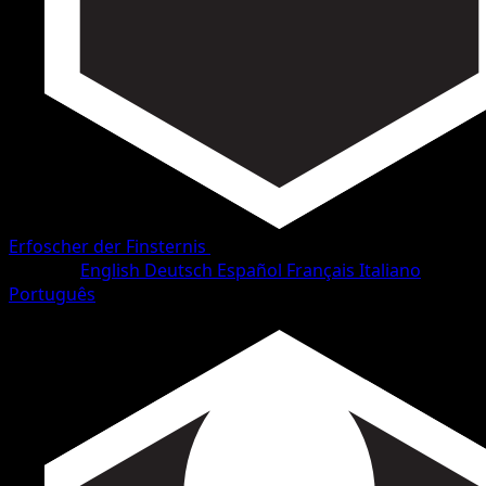
Erfoscher der Finsternis
•
#18/111
•
Ungewöhnlich
Sprache
English
Deutsch
Español
Français
Italiano
Português
Pokémon
Basis