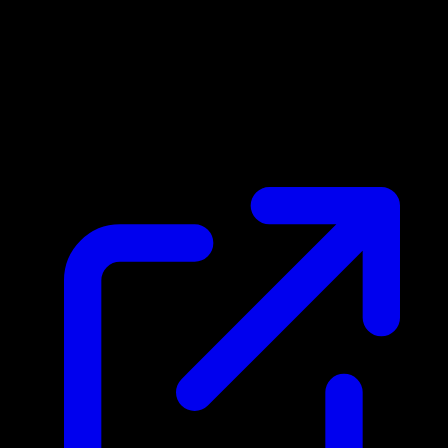
Marktpreis
N/A
Live