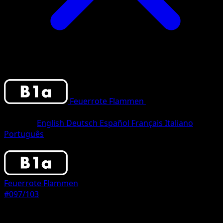
Feuerrote Flammen
•
#097/103
•
One
Shiny
Sprache
English
Deutsch
Español
Français
Italiano
Português
Pokemon
Stage1
Feuerrote Flammen
#097/103
Seltenheit
One Shiny