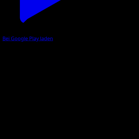
Bei Google Play laden
Silvally
Feuerrote Flammen
Pokémon‑Sammelkartenspiel‑Pocket
#097
One Shiny
Taiga Kasai
Pokemon
Stage1