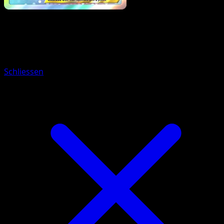
Pokemon
Stage1
Silvally
Schliessen