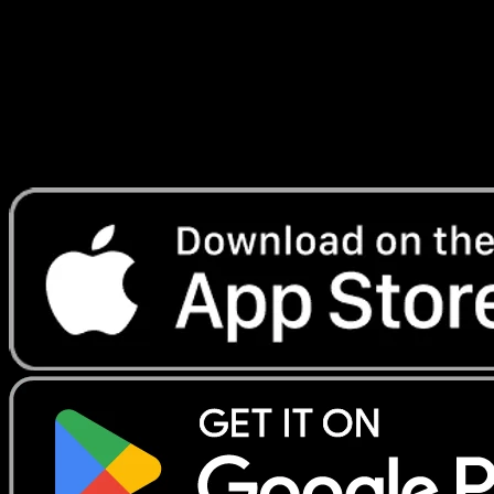
Lade Eyevo, um Karten sofort zu scannen und
Preise zu verfolgen.
Erhalte Live-Preise, Sammlungstools und schnelle Scans.
Öffne genau diese Karte in der App oder lade Eyevo jetzt
herunter.