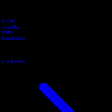
Rückzug
Schwäche
Fighting +20
Zurück
Type: Null
Weiter
Buzzwole ex
Mehr aus Feuerrote Flammen
Alle ansehen