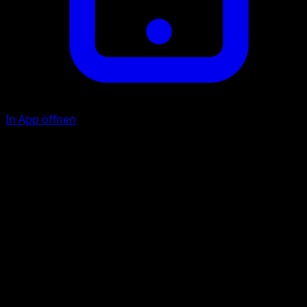
In App öffnen
Brave Buddies
C
C
50
If you played a Supporter card from your hand during thi
turn, this attack does 50 more damage.
Illustrator
Taiga Kasai
HP
110