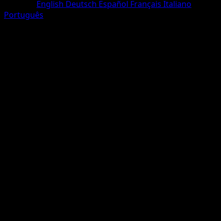
Sprache
English
Deutsch
Español
Français
Italiano
Português