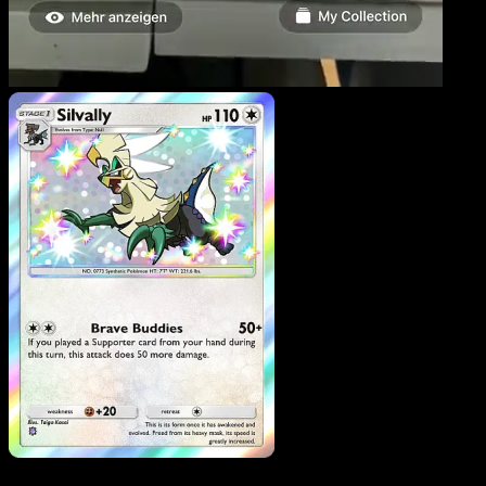
Silvally
·
Feuerrote
Flammen
#097