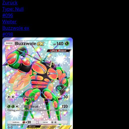
Zurück
Type: Null
#096
Weiter
Buzzwole ex
#098