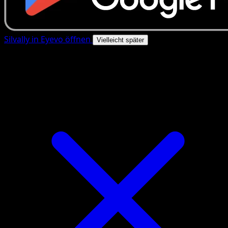
Silvally in Eyevo öffnen
Vielleicht später
4.8★
|
50k+ Downloads
|
Kostenlos
Silvally