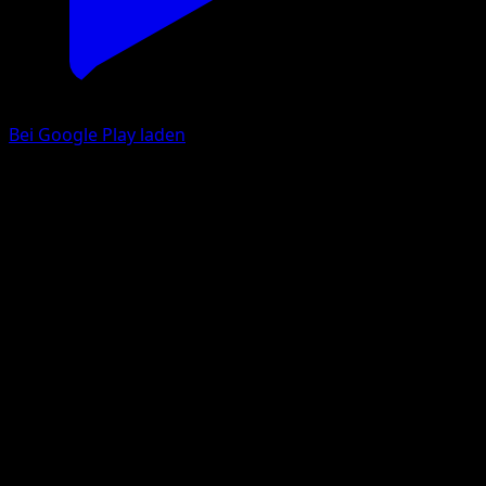
Bei Google Play laden
Plaudagei
TURBOstart
XY
#128
Selten
Akira Komayama
Pokémon
Basis