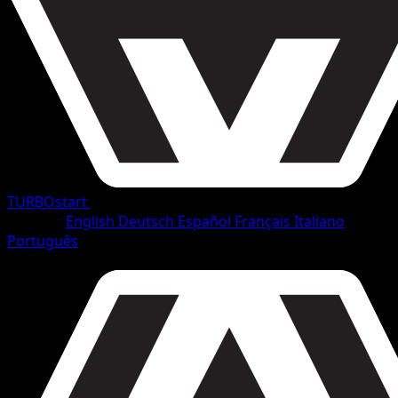
TURBOstart
•
#128/165
•
Selten
Sprache
English
Deutsch
Español
Français
Italiano
Português
Pokémon
Basis