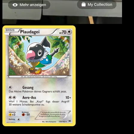
Plaudagei
·
TURBOstart
#128