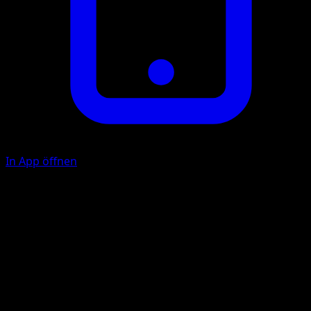
In App öffnen
Gesang
F
Das Aktive Pokémon deines Gegners schläft jetzt.
Aero-Ass
F
F