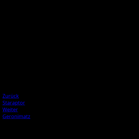
10+
Wirf 1 Münze. Bei "Kopf" fügt dieser Angriff 30 weitere
Schadenspunkte zu.
Illustrator
Akira Komayama
HP
70
Rückzug
Schwäche
Elektro ×2
Resistenz
Fighting -20
Zurück
Staraptor
Weiter
Geronimatz
Mehr aus TURBOstart