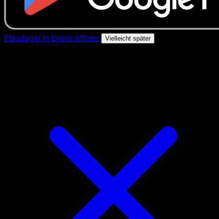
Plaudagei in Eyevo öffnen
Vielleicht später
4.8★
|
50k+ Downloads
|
Kostenlos
Plaudagei