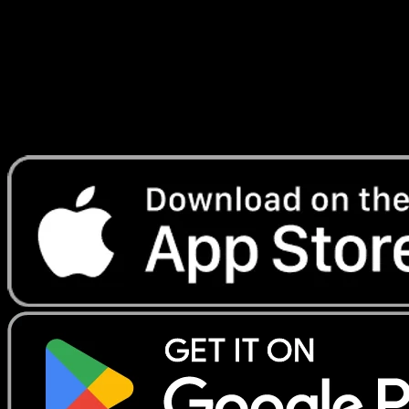
Lade Eyevo, um Karten sofort zu scannen und
Preise zu verfolgen.
Erhalte Live-Preise, Sammlungstools und schnelle Scans.
Öffne genau diese Karte in der App oder lade Eyevo jetzt
herunter.