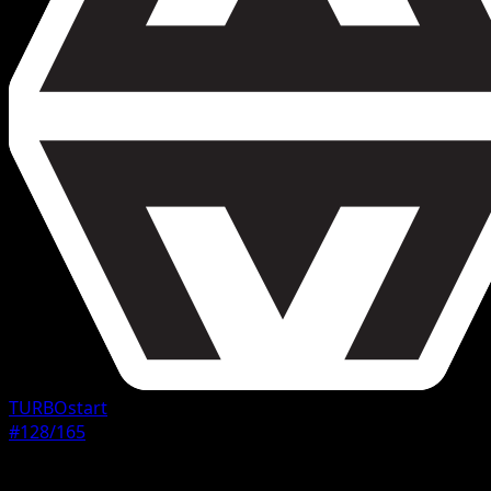
TURBOstart
#128/165
Seltenheit
Selten