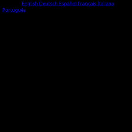
Sprache
English
Deutsch
Español
Français
Italiano
Português