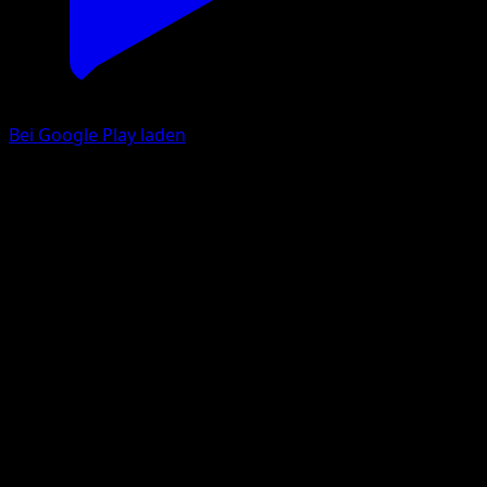
Bei Google Play laden
Washakwil
TURBOstart
XY
#130
Selten
match
Pokémon
Rang 1