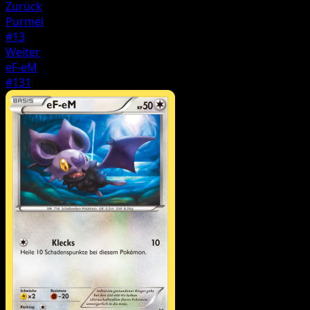
Zurück
Purmel
#13
Weiter
eF-eM
#131