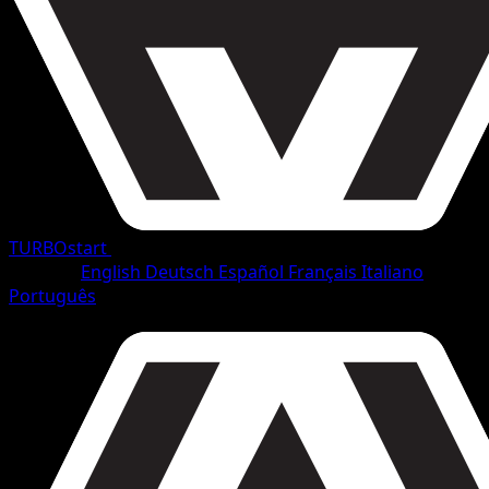
TURBOstart
•
#130/165
•
Selten
Sprache
English
Deutsch
Español
Français
Italiano
Português
Pokémon
Rang 1