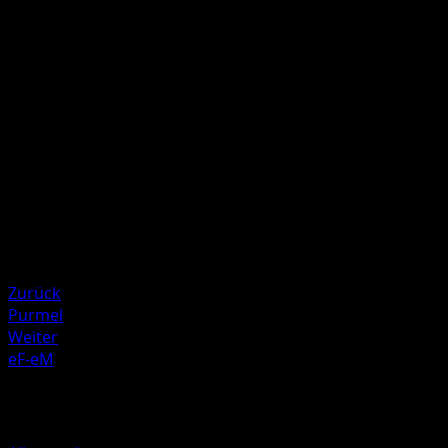
Wirf 2 Münzen. Dieser Angriff fügt 80 Schadenspunkte ma
der Anzahl "Kopf" zu.
Illustrator
match
HP
100
Rückzug
Schwäche
Elektro ×2
Resistenz
Fighting -20
Zurück
Purmel
Weiter
eF-eM
Mehr aus TURBOstart