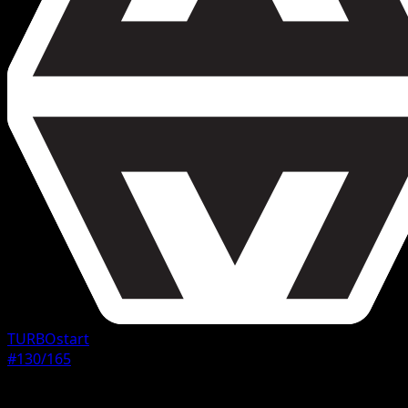
TURBOstart
#130/165
Seltenheit
Selten