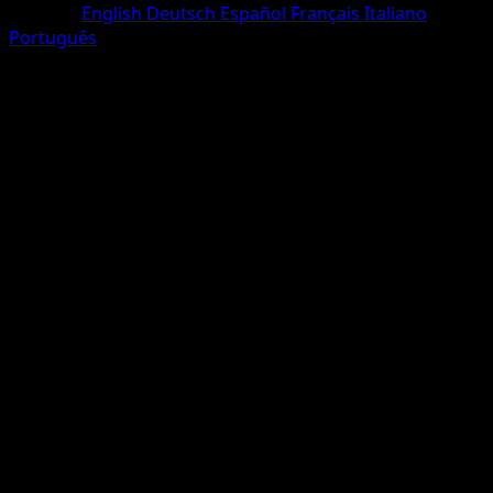
Sprache
English
Deutsch
Español
Français
Italiano
Português