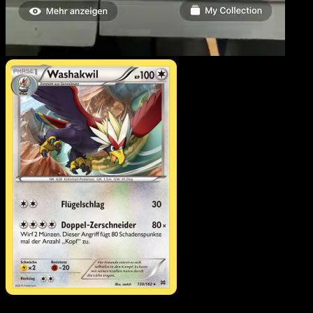
Washakwil
·
TURBOstart
#130