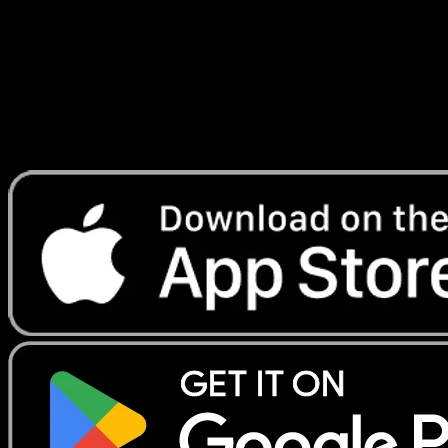
Lade Eyevo, um Karten sofort zu scannen und
Preise zu verfolgen.
Erhalte Live-Preise, Sammlungstools und schnelle Scans.
Öffne genau diese Karte in der App oder lade Eyevo jetzt
herunter.