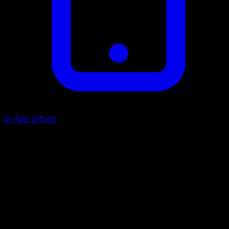
In App öffnen
Flügelschlag
F
F
30
Doppel-Zerschneider
F
F
F
F
80×