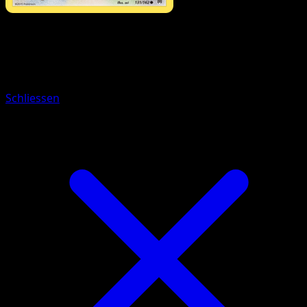
Pokémon
Rang 1
Washakwil
Schliessen