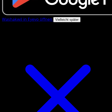
Washakwil in Eyevo öffnen
Vielleicht später
4.8★
|
50k+ Downloads
|
Kostenlos
Washakwil