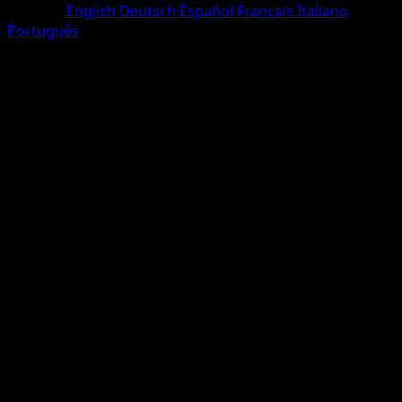
Sprache
English
Deutsch
Español
Français
Italiano
Português