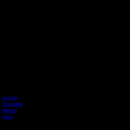
Dieser Angriff fügt jedem Pokémon deines Gegners 10
Schadenspunkte für jedes Colorless-Symbol in den
Rückzugskosten des jeweiligen Pokémon zu. (Wende
Schwäche und Resistenz bei Pokémon auf der Bank nicht
an.)
Illustrator
Kagemaru Himeno
HP
100
Rückzug
Schwäche
Feuer ×2
Resistenz
Psychic -20
Zurück
Dressella
Weiter
Piepi