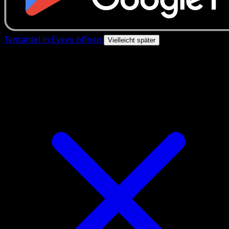
Tentantel in Eyevo öffnen
Vielleicht später
4.8★
|
50k+ Downloads
|
Kostenlos
Tentantel