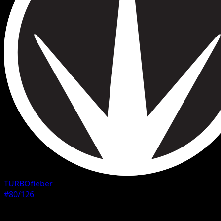
TURBOfieber
#80/126
Seltenheit
Selten