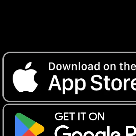
Lade Eyevo, um Karten sofort zu scannen und
Preise zu verfolgen.
Erhalte Live-Preise, Sammlungstools und schnelle Scans.
Öffne genau diese Karte in der App oder lade Eyevo jetzt
herunter.