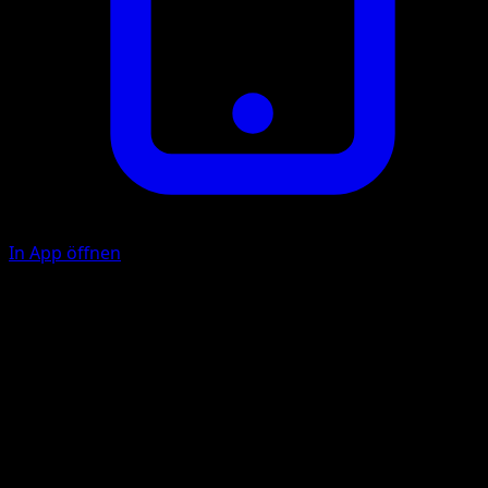
In App öffnen
Metallklaue
M
F
40
Stachelhieb
M
F
F