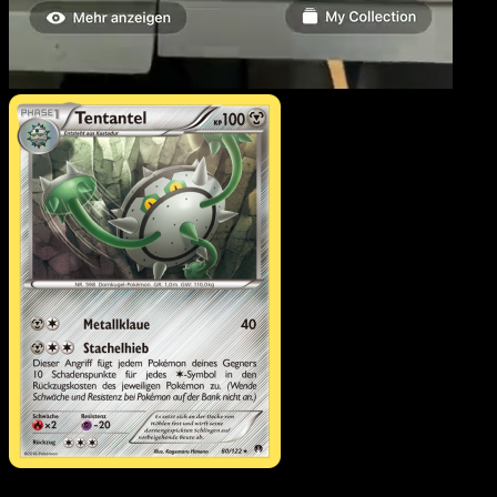
Tentantel
·
TURBOfieber
#80