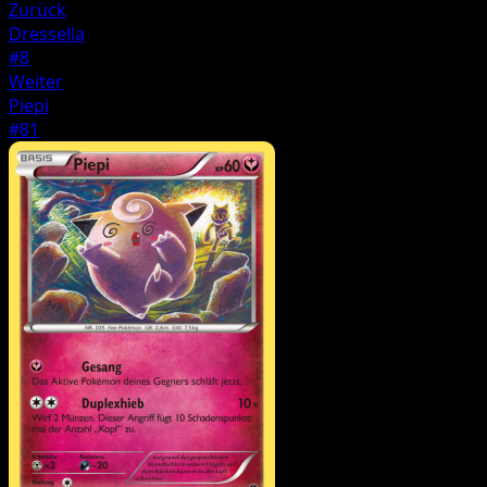
Zurück
Dressella
#8
Weiter
Piepi
#81