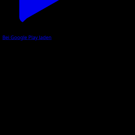
Bei Google Play laden
Tentantel
TURBOfieber
XY
#80
Selten
Kagemaru Himeno
Pokémon
Rang 1