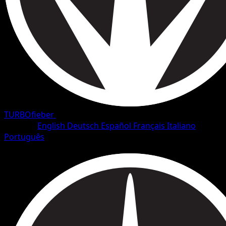
TURBOfieber
•
#80/126
•
Selten
Sprache
English
Deutsch
Español
Français
Italiano
Português
Pokémon
Rang 1