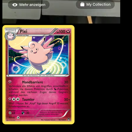
Pixi
·
TURBOfieber
#82