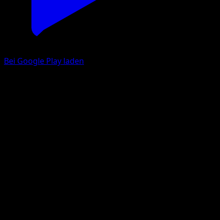
Bei Google Play laden
Pixi
TURBOfieber
XY
#82
Selten
Sanosuke Sakuma
Pokémon
Rang 1