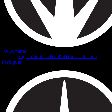
TURBOfieber
•
#82/126
•
Selten
Sprache
English
Deutsch
Español
Français
Italiano
Português
Pokémon
Rang 1