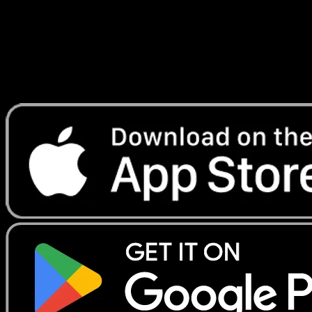
Lade Eyevo, um Karten sofort zu scannen und
Preise zu verfolgen.
Erhalte Live-Preise, Sammlungstools und schnelle Scans.
Öffne genau diese Karte in der App oder lade Eyevo jetzt
herunter.