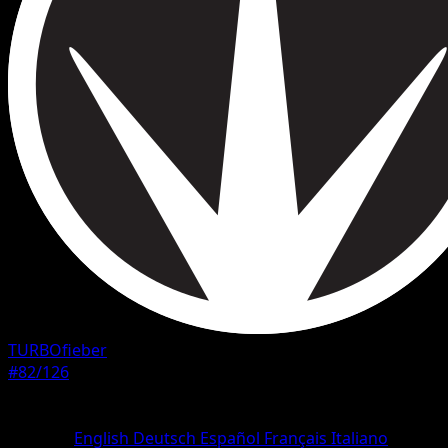
TURBOfieber
#82/126
Seltenheit
Selten
Sprache
English
Deutsch
Español
Français
Italiano