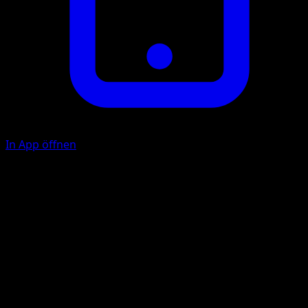
In App öffnen
Mondbarriere
F
30
Verhindere alle Effekte von Angriffen, einschließlich
Schaden, die diesem Pokémon durch Dragon-Pokémon
während des nächsten Zuges deines Gegners zugefügt
werden.