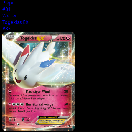
Piepi
#81
Weiter
Togekiss EX
#83