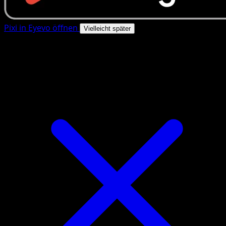
Pixi in Eyevo öffnen
Vielleicht später
4.8★
|
50k+ Downloads
|
Kostenlos
Pixi