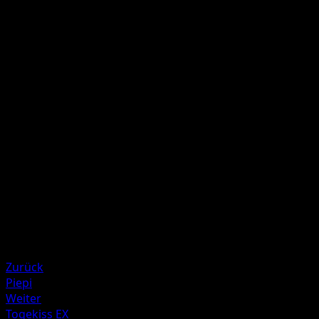
Taumler
F
F
F
50+
Wirf 1 Münze. Bei "Kopf" fügt dieser Angriff 30 weitere
Schadenspunkte zu.
Illustrator
Sanosuke Sakuma
HP
100
Rückzug
Schwäche
Metall ×2
Resistenz
Darkness -20
Zurück
Piepi
Weiter
Togekiss EX