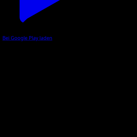
Bei Google Play laden
Sodachita
Schwarz & Weiß
Schwarz & Weiß
#34
Ungewöhnlich
Kagemaru Himeno
Pokémon
Rang 1