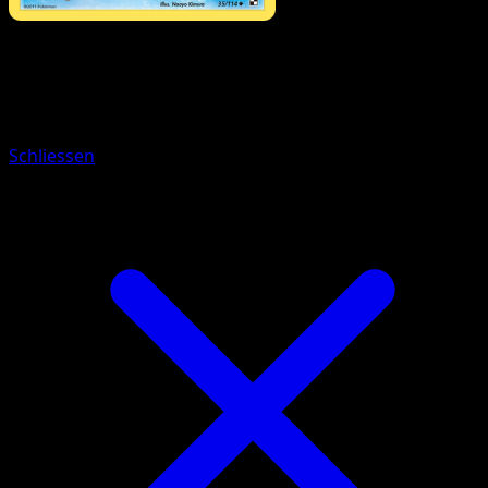
Pokémon
Rang 1
Sodachita
Schliessen