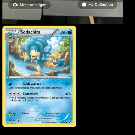
Sodachita
·
Schwarz &
Weiß
#34