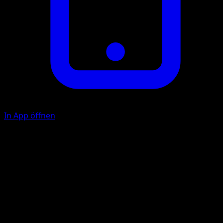
In App öffnen
W
20
F
F
F
40
Illustrator
Kagemaru Himeno
HP