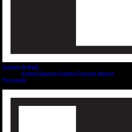
Schwarz & Weiß
•
#34/115
•
Ungewöhnlich
Sprache
English
Deutsch
Español
Français
Italiano
Português
Pokémon
Rang 1