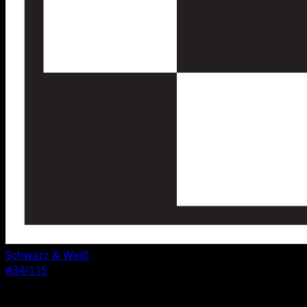
Schwarz & Weiß
#34/115
Seltenheit
Ungewöhnlich