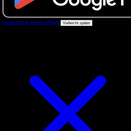
Sodachita in Eyevo öffnen
Vielleicht später
4.8★
|
50k+ Downloads
|
Kostenlos
Sodachita