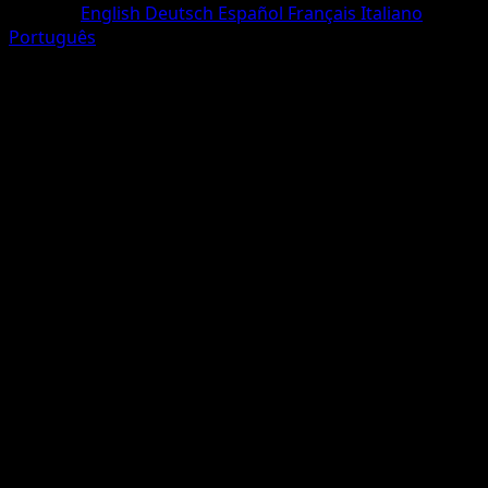
Sprache
English
Deutsch
Español
Français
Italiano
Português