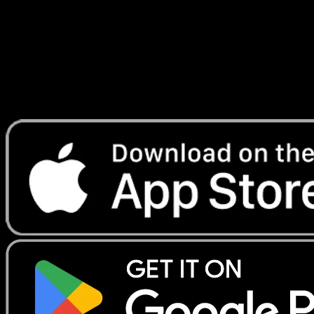
Lade Eyevo, um Karten sofort zu scannen und
Preise zu verfolgen.
Erhalte Live-Preise, Sammlungstools und schnelle Scans.
Öffne genau diese Karte in der App oder lade Eyevo jetzt
herunter.