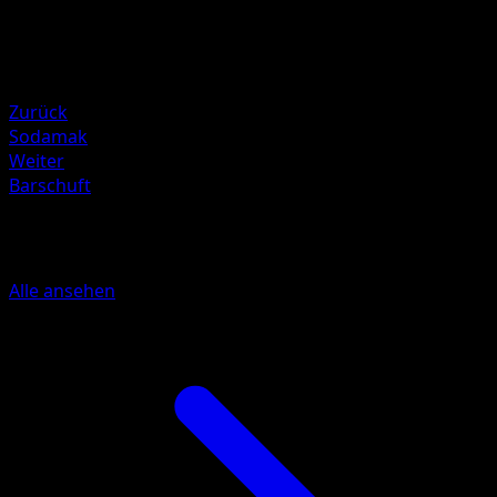
90
Rückzug
Schwäche
Elektro ×2
Zurück
Sodamak
Weiter
Barschuft
Mehr aus Schwarz & Weiß
Alle ansehen