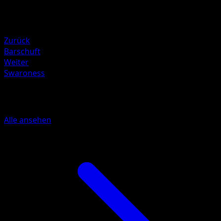
Elektro ×2
Resistenz
Fighting -20
Zurück
Barschuft
Weiter
Swaroness
Mehr aus Schwarz & Weiß
Alle ansehen