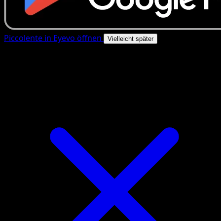
Piccolente in Eyevo öffnen
Vielleicht später
4.8★
|
50k+ Downloads
|
Kostenlos
Piccolente