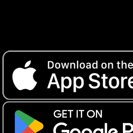
Lade Eyevo, um Karten sofort zu scannen und
Preise zu verfolgen.
Erhalte Live-Preise, Sammlungstools und schnelle Scans.
Öffne genau diese Karte in der App oder lade Eyevo jetzt
herunter.