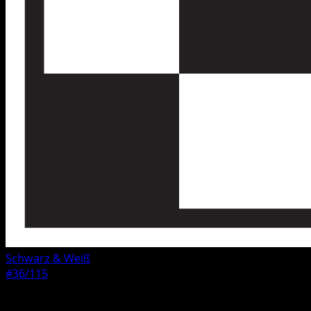
Schwarz & Weiß
#36/115
Seltenheit
Häufig