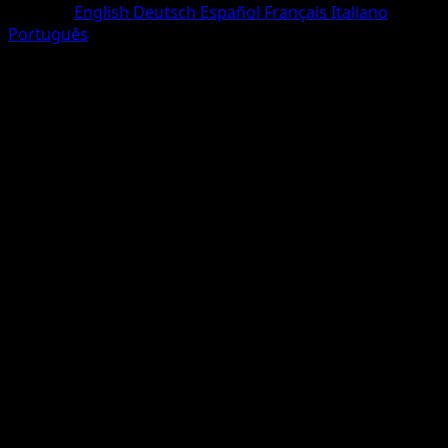
Sprache
English
Deutsch
Español
Français
Italiano
Português