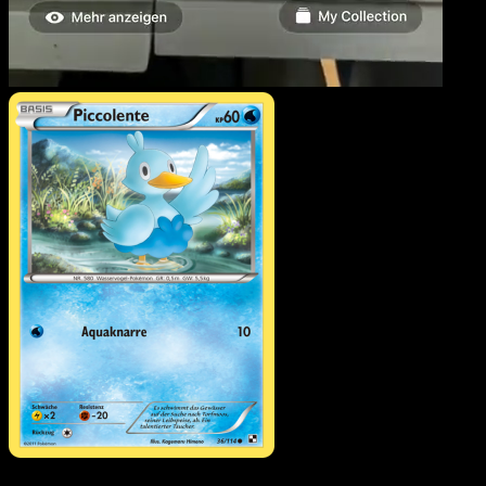
Piccolente
·
Schwarz &
Weiß
#36