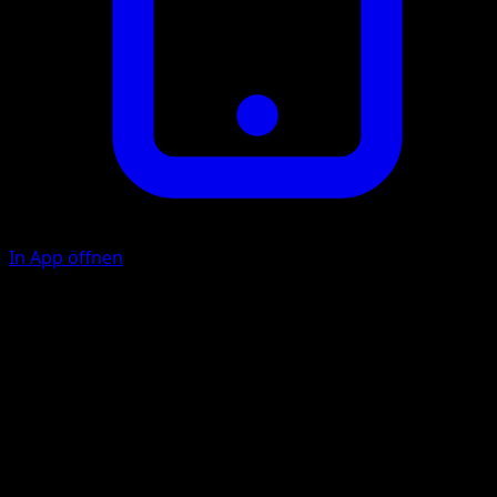
In App öffnen
W
10
Illustrator
Kagemaru Himeno
HP
60
Rückzug
Schwäche