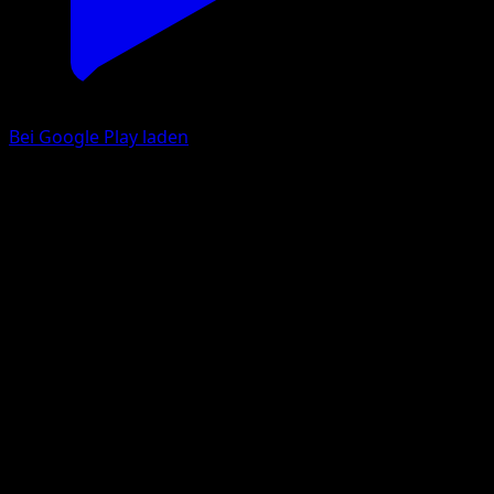
Bei Google Play laden
Piccolente
Schwarz & Weiß
Schwarz & Weiß
#36
Häufig
Kagemaru Himeno
Pokémon
Basis