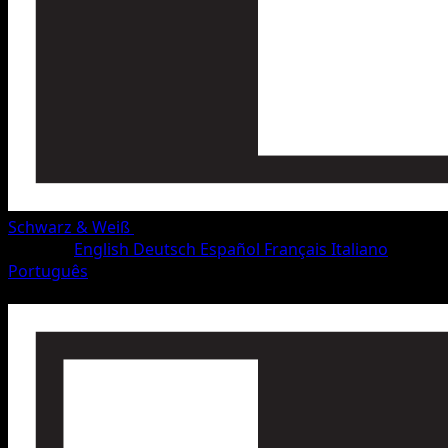
Schwarz & Weiß
•
#36/115
•
Häufig
Sprache
English
Deutsch
Español
Français
Italiano
Português
Pokémon
Basis