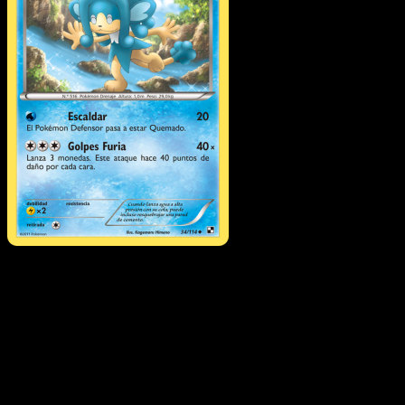
Simipour
·
Negro y Blanc
#34
Descarga Eyevo para escanear cartas al instant
y seguir precios.
Recibe precios en vivo, herramientas de colección y
escaneos rápidos. Abre esta carta exacta en la app o
descarga ahora.