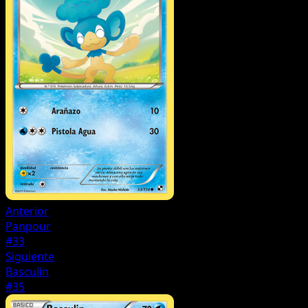
Anterior
Panpour
#33
Siguiente
Basculin
#35