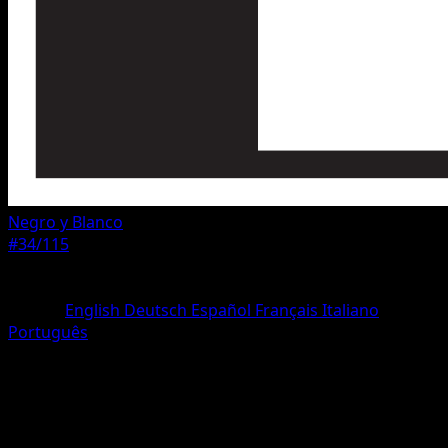
Negro y Blanco
#34/115
Rareza
Uncommon
Idioma
English
Deutsch
Español
Français
Italiano
Português