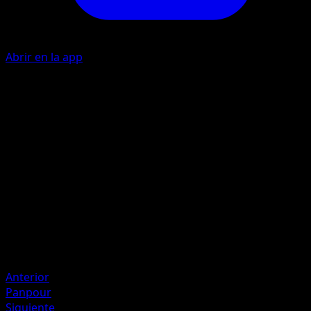
Abrir en la app
A
20
I
I
I
40
Artista
Kagemaru Himeno
HP
90
Retirada
Debilidad
Rayo ×2
Anterior
Panpour
Siguiente