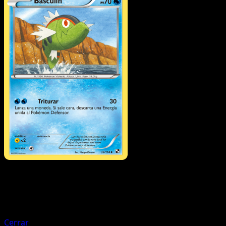
Pokémon
Fase 1
Simipour
Cerrar