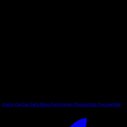
No se encontraron resultados
Busca nombres de Pokemon, sets o tipos de carta.
Idioma
Inicio
Cartas
Sets
Blog
Funciones
Preguntas frecuentes