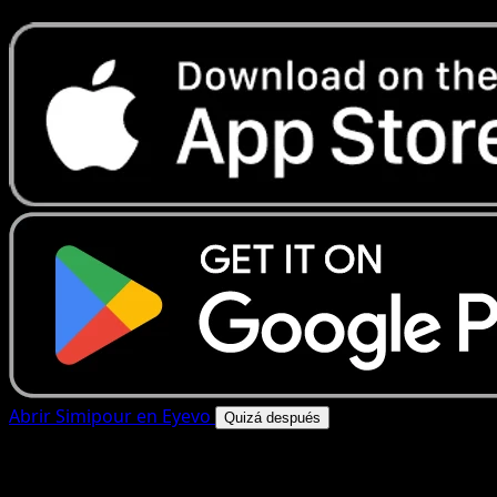
Abrir Simipour en Eyevo
Quizá después
4.8★
|
50k+ descargas
|
Gratis
Simipour