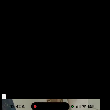
Simipour
Negro y Blanco
Negro y Blanco
#34
Uncommon
Kagemaru Himeno
Pokémon
Fase 1
Water
Obtén la app Eyevo