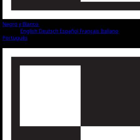
Negro y Blanco
•
#34/115
•
Uncommon
Idioma
English
Deutsch
Español
Français
Italiano
Português
Pokémon
Fase 1