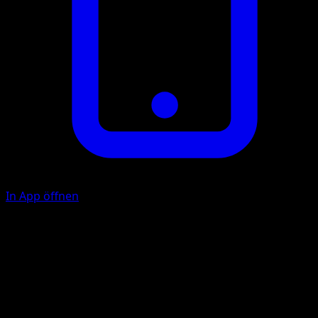
In App öffnen
Lure
G
If your opponent has any Benched Pokémon, choose 1 of
them and switch it with his or her Active Pokémon.