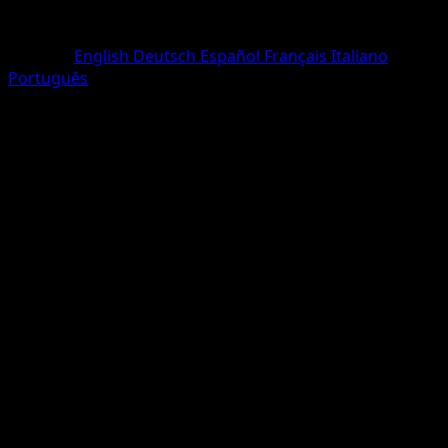
Seltenheit
Rare
Sprache
English
Deutsch
Español
Français
Italiano
Português