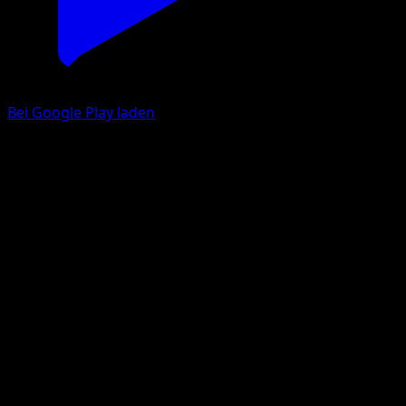
Bei Google Play laden
Victreebel
Base Set 2
Base
#32
Rare
Ken Sugimori
Pokemon
Stage2