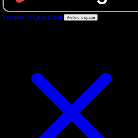
Victreebel in Eyevo öffnen
Vielleicht später
4.8★
|
50k+ Downloads
|
Kostenlos
Victreebel