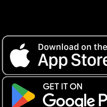
Lade Eyevo, um Karten sofort zu scannen und
Preise zu verfolgen.
Erhalte Live-Preise, Sammlungstools und schnelle Scans.
Öffne genau diese Karte in der App oder lade Eyevo jetzt
herunter.