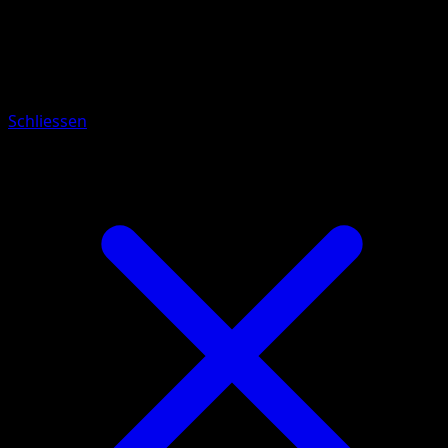
Pokemon
Stage2
Victreebel
Schliessen