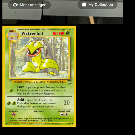
Victreebel
·
Base Set 2
#3