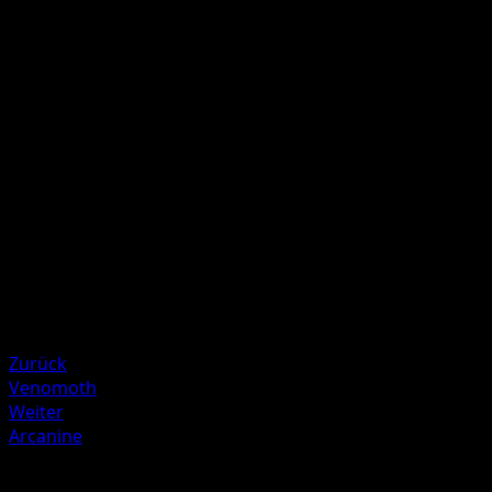
Acid
G
G
20
Flip a coin. If heads, the Defending Pokémon can't retreat
during your opponent's next turn.
Illustrator
Ken Sugimori
HP
80
Rückzug
Schwäche
Fire ×2
Zurück
Venomoth
Weiter
Arcanine
Mehr aus Base Set 2