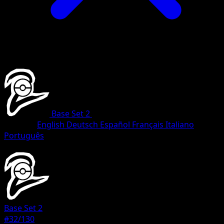
Base Set 2
•
#32/130
•
Rare
Sprache
English
Deutsch
Español
Français
Italiano
Português
Pokemon
Stage2
Base Set 2
#32/130