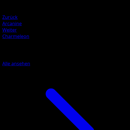
Resistenz
Fighting -30
Zurück
Arcanine
Weiter
Charmeleon
Mehr aus Base Set 2
Alle ansehen