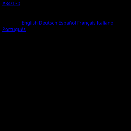
#34/130
Seltenheit
Uncommon
Sprache
English
Deutsch
Español
Français
Italiano
Português