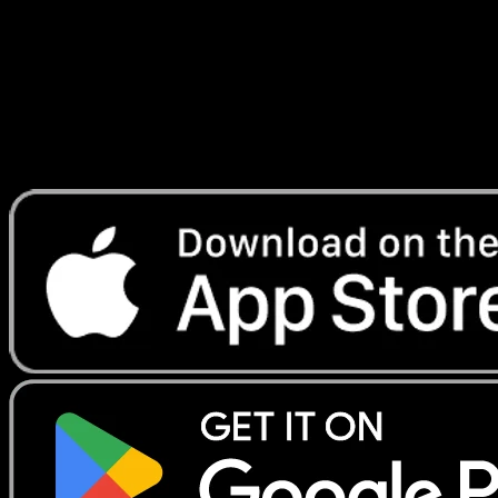
Lade Eyevo, um Karten sofort zu scannen und
Preise zu verfolgen.
Erhalte Live-Preise, Sammlungstools und schnelle Scans.
Öffne genau diese Karte in der App oder lade Eyevo jetzt
herunter.