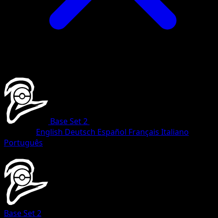
Base Set 2
•
#34/130
•
Uncommon
Sprache
English
Deutsch
Español
Français
Italiano
Português
Pokemon
Stage2
Base Set 2