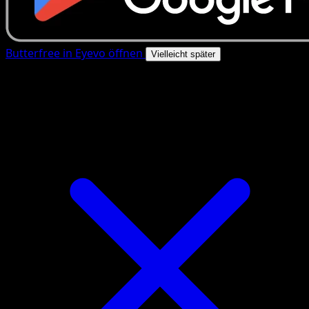
Butterfree in Eyevo öffnen
Vielleicht später
4.8★
|
50k+ Downloads
|
Kostenlos
Butterfree