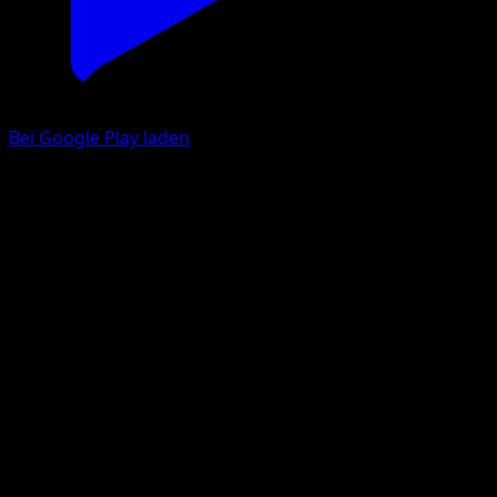
Bei Google Play laden
Butterfree
Base Set 2
Base
#34
Uncommon
Kagemaru Himeno
Pokemon
Stage2