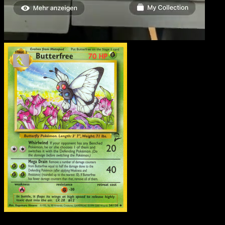
Butterfree
·
Base Set 2
#34