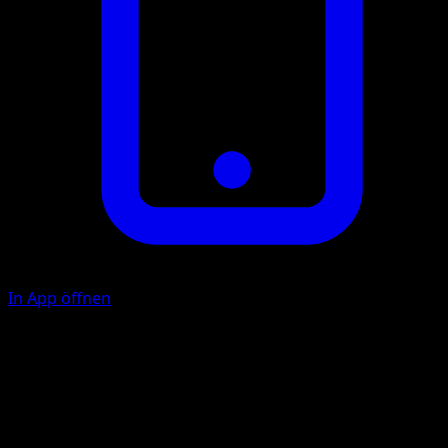
In App öffnen
Whirlwind
C
C
20
If your opponent has any Benched Pokémon, he or she