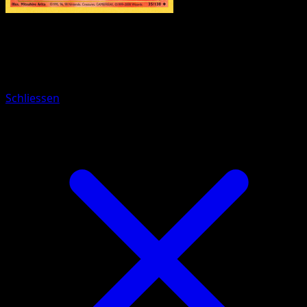
Pokemon
Stage2
Butterfree
Schliessen