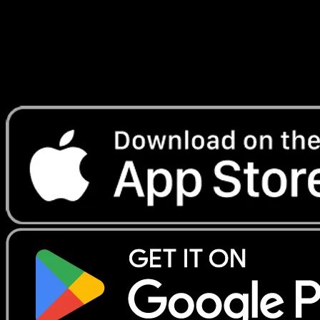
Lade Eyevo, um Karten sofort zu scannen und
Preise zu verfolgen.
Erhalte Live-Preise, Sammlungstools und schnelle Scans.
Öffne genau diese Karte in der App oder lade Eyevo jetzt
herunter.