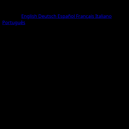
Seltenheit
Rare
Sprache
English
Deutsch
Español
Français
Italiano
Português