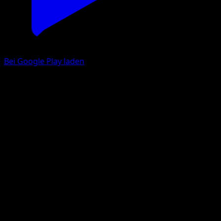
Bei Google Play laden
Chansey
Base Set 2
Base
#3
Rare
Ken Sugimori
Pokemon
Basic