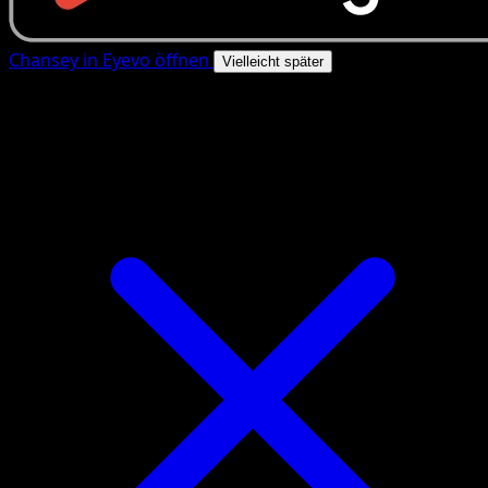
Chansey in Eyevo öffnen
Vielleicht später
4.8★
|
50k+ Downloads
|
Kostenlos
Chansey