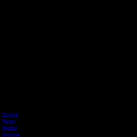
Double-edge
C
C
C
C
80
Chansey does 80 damage to itself.
Illustrator
Ken Sugimori
HP
120
Rückzug
Schwäche
Fighting ×2
Resistenz
Psychic -30
Zurück
Pinsir
Weiter
Snorlax