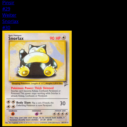
Pinsir
#29
Weiter
Snorlax
#30