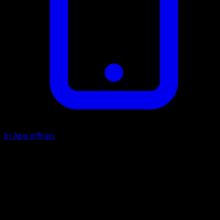
In App öffnen
Scrunch
C
C
Flip a coin. If heads, prevent all damage done to Chansey
during your opponent's next turn. (Any other effects of
attacks still happen.)