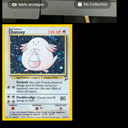
Chansey
·
Base Set 2
#3