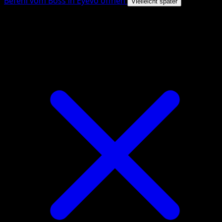
Befehl vom Boss in Eyevo öffnen
Vielleicht später
4.8★
|
50k+ Downloads
|
Kostenlos
Befehl vom Boss