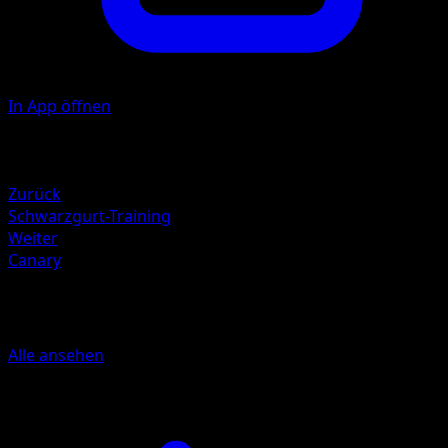
In App öffnen
Illustrator
akagi
Rückzug
Zurück
Schwarzgurt-Training
Weiter
Canary
Mehr aus Erhabene Helden
Alle ansehen