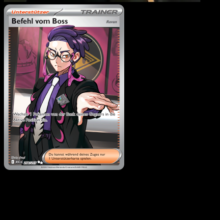
Befehl vom Boss
·
Erhabene Helden
#256
Lade Eyevo, um Karten sofort zu scannen und
Preise zu verfolgen.