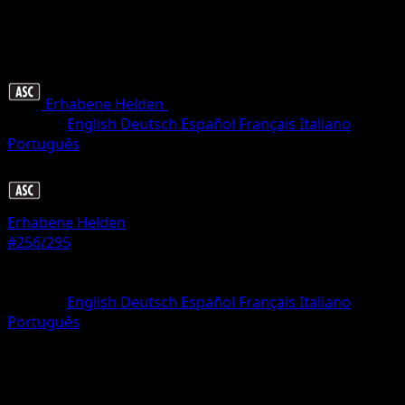
Erhabene Helden
•
#256/295
•
Ultra Selten
Sprache
English
Deutsch
Español
Français
Italiano
Português
Trainer
Erhabene Helden
#256/295
Seltenheit
Ultra Selten
Sprache
English
Deutsch
Español
Français
Italiano
Português