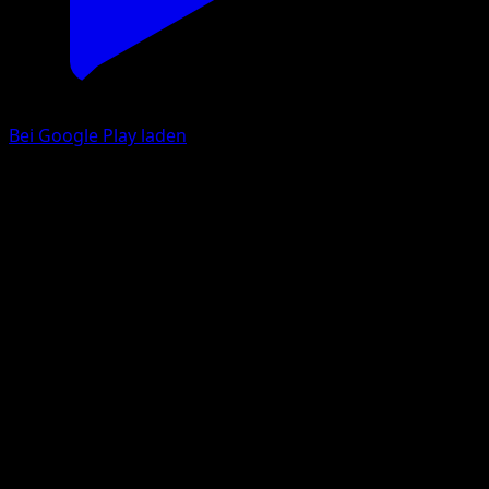
Bei Google Play laden
Befehl vom Boss
Erhabene Helden
Mega-Entwicklung
#256
Ultra Selten
akagi
Trainer
Eyevo App holen