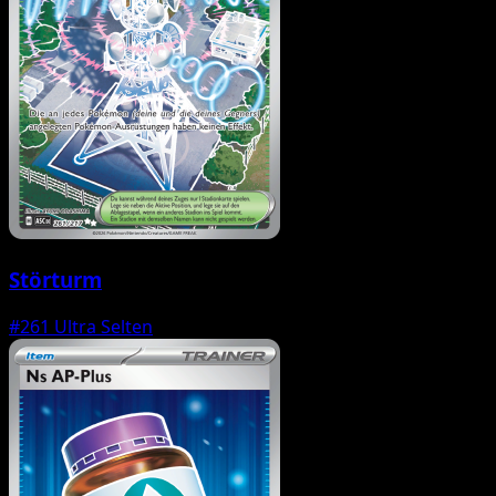
Störturm
#261
Ultra Selten