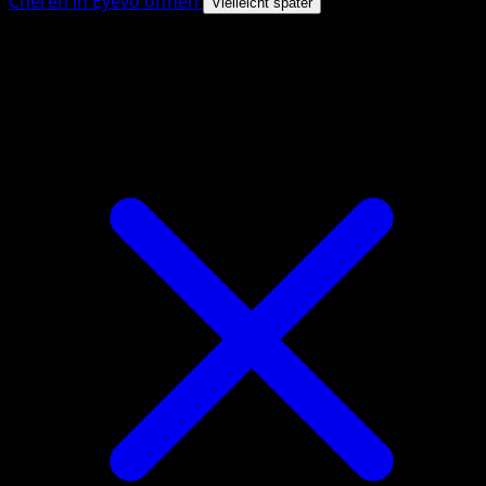
Cheren in Eyevo öffnen
Vielleicht später
4.8★
|
50k+ Downloads
|
Kostenlos
Cheren