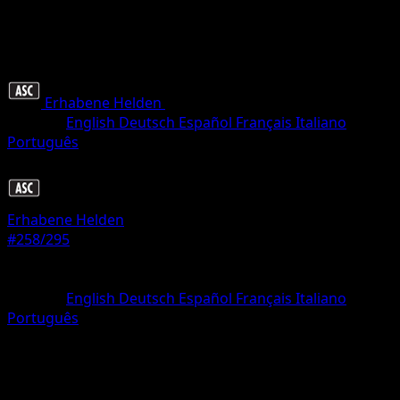
Erhabene Helden
•
#258/295
•
Ultra Selten
Sprache
English
Deutsch
Español
Français
Italiano
Português
Trainer
Erhabene Helden
#258/295
Seltenheit
Ultra Selten
Sprache
English
Deutsch
Español
Français
Italiano
Português