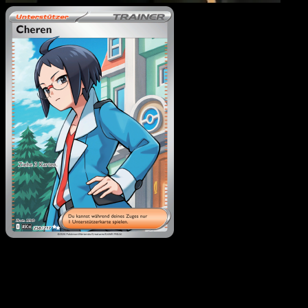
Cheren
·
Erhabene Helde
#258
Lade Eyevo, um Karten sofort zu scannen und
Preise zu verfolgen.