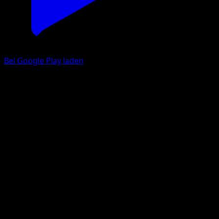
Bei Google Play laden
Cheren
Erhabene Helden
Mega-Entwicklung
#258
Ultra Selten
REND
Trainer
Eyevo App holen