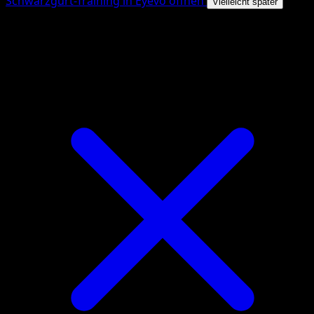
Schwarzgurt-Training in Eyevo öffnen
Vielleicht später
4.8★
|
50k+ Downloads
|
Kostenlos
Schwarzgurt-Training