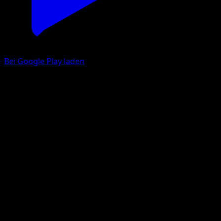
Bei Google Play laden
Schwarzgurt-Training
Erhabene Helden
Mega-Entwicklung
#255
Ultra Selten
GOSSAN
Trainer
Eyevo App holen