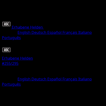
Erhabene Helden
•
#255/295
•
Ultra Selten
Sprache
English
Deutsch
Español
Français
Italiano
Português
Trainer
Erhabene Helden
#255/295
Seltenheit
Ultra Selten
Sprache
English
Deutsch
Español
Français
Italiano
Português