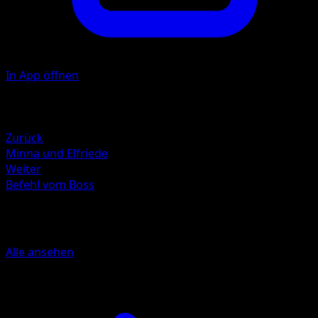
In App öffnen
Illustrator
GOSSAN
Rückzug
Zurück
Minna und Elfriede
Weiter
Befehl vom Boss
Mehr aus Erhabene Helden
Alle ansehen