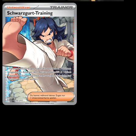
Schwarzgurt-Training
·
Erhabene Helden
#255
Lade Eyevo, um Karten sofort zu scannen und
Preise zu verfolgen.