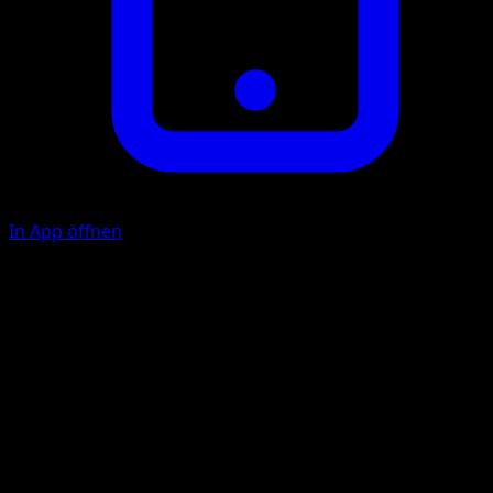
In App öffnen
Zurückschlagen
F
10+
Wirf eine Münze. Bei 'Kopf' fügt dieser Angriff 10
Schadenspunkte plus 10 weitere Schadenspunkte zu.
Illustrator
Miki Tanaka