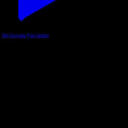
Bei Google Play laden
Goldini
Aquapolis
e-Card
#78
Häufig
Miki Tanaka
Pokémon
Basis