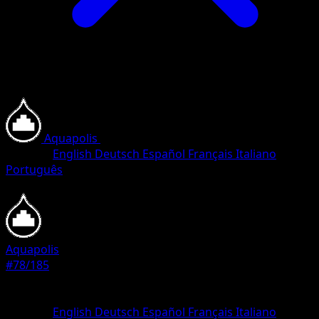
Aquapolis
•
#78/185
•
Häufig
Sprache
English
Deutsch
Español
Français
Italiano
Português
Pokémon
Basis
Aquapolis
#78/185
Seltenheit
Häufig
Sprache
English
Deutsch
Español
Français
Italiano