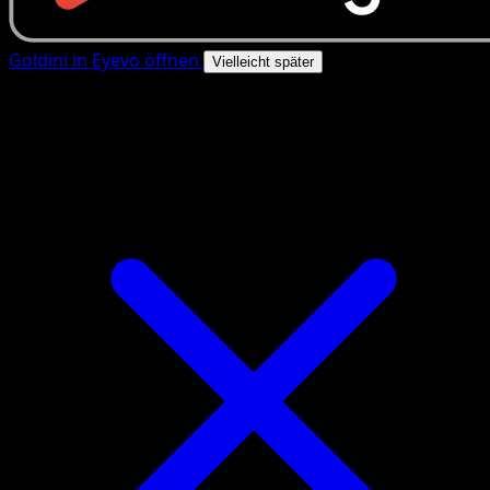
Goldini in Eyevo öffnen
Vielleicht später
4.8★
|
50k+ Downloads
|
Kostenlos
Goldini