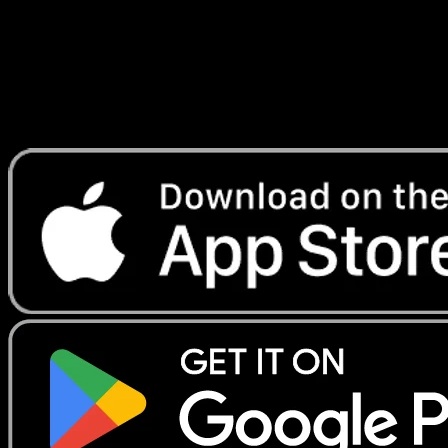
Lade Eyevo, um Karten sofort zu scannen und
Preise zu verfolgen.
Erhalte Live-Preise, Sammlungstools und schnelle Scans.
Öffne genau diese Karte in der App oder lade Eyevo jetzt
herunter.