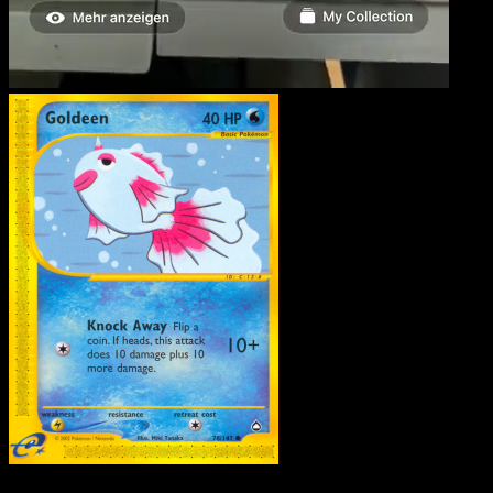
Goldini
·
Aquapolis
#78