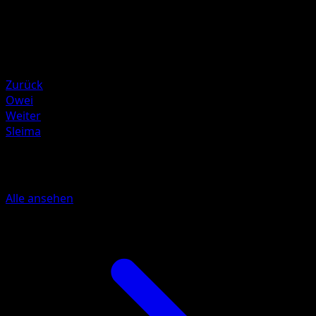
HP
40
Rückzug
Schwäche
Elektro ×2
Zurück
Owei
Weiter
Sleima
Mehr aus Aquapolis
Alle ansehen