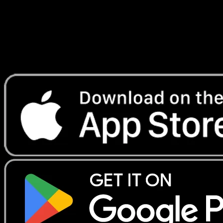
Lade Eyevo, um Karten sofort zu scannen und
Preise zu verfolgen.
Erhalte Live-Preise, Sammlungstools und schnelle Scans.
Öffne genau diese Karte in der App oder lade Eyevo jetzt
herunter.