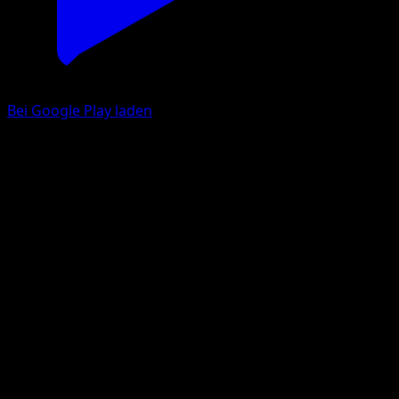
Bei Google Play laden
Fukano
Aquapolis
e-Card
#80
Häufig
Yukiko Baba
Pokémon
Basis