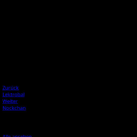
F
10+
Wirf eine Münze. Bei 'Kopf' fügt dieser Angriff 10
Schadenspunkte plus 10 weitere Schadenspunkte zu.
Illustrator
Yukiko Baba
HP
50
Rückzug
Schwäche
Wasser ×2
Zurück
Lektrobal
Weiter
Nockchan
Mehr aus Aquapolis
Alle ansehen