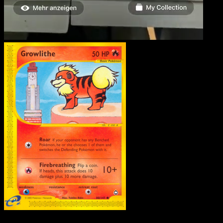
Fukano
·
Aquapolis
#80