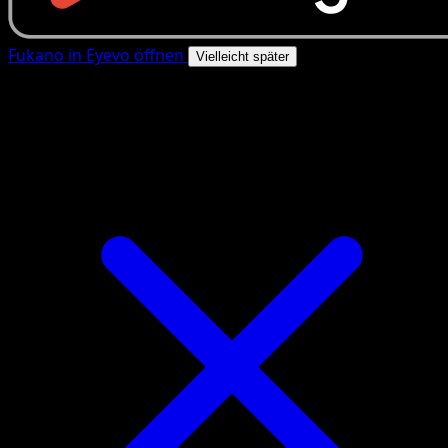
Fukano in Eyevo öffnen
Vielleicht später
4.8★
|
50k+ Downloads
|
Kostenlos
Fukano