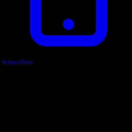
In App öffnen
Gebrüll
F
Wenn dein Gegner mindestens ein Pokémon auf der Bank
hat, wählt er 1 davon und tauscht es mit dem
Verteidigenden Pokémon aus.
Feuerhauch