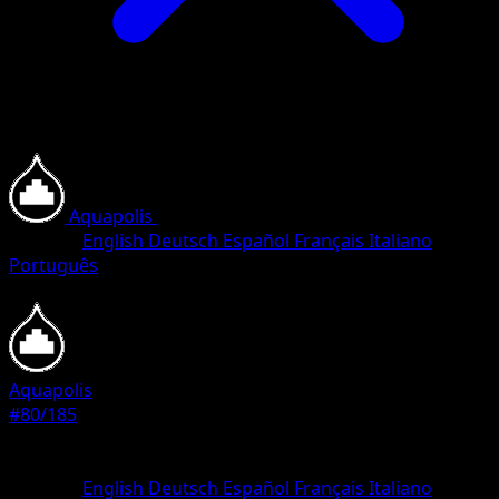
Aquapolis
•
#80/185
•
Häufig
Sprache
English
Deutsch
Español
Français
Italiano
Português
Pokémon
Basis
Aquapolis
#80/185
Seltenheit
Häufig
Sprache
English
Deutsch
Español
Français
Italiano