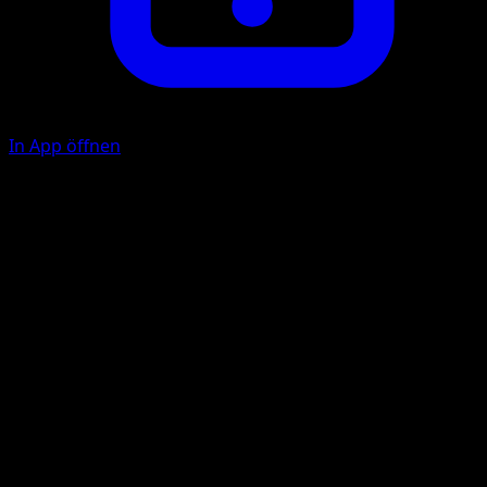
In App öffnen
Mini-Stromstoß
E
10
Große Explosion
E
F
60
Dieses Pokémon fügt auch sich selbst 60 Schadenspunkte
zu.
Illustrator