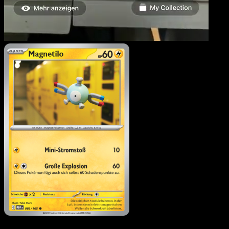
Magnetilo
·
151
#081