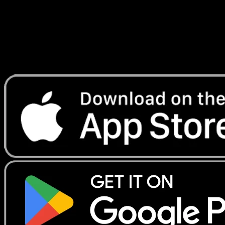
Lade Eyevo, um Karten sofort zu scannen und
Preise zu verfolgen.
Erhalte Live-Preise, Sammlungstools und schnelle Scans.
Öffne genau diese Karte in der App oder lade Eyevo jetzt
herunter.