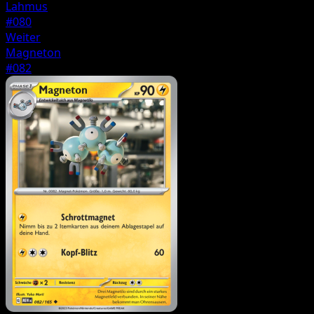
Lahmus
#080
Weiter
Magneton
#082