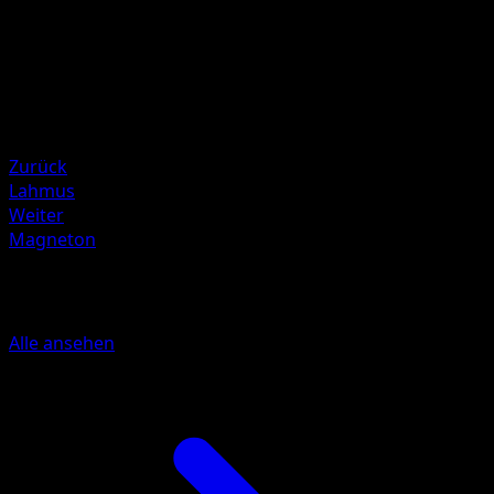
Yuka Morii
HP
60
Rückzug
Schwäche
Kampf ×2
Zurück
Lahmus
Weiter
Magneton
Mehr aus 151
Alle ansehen