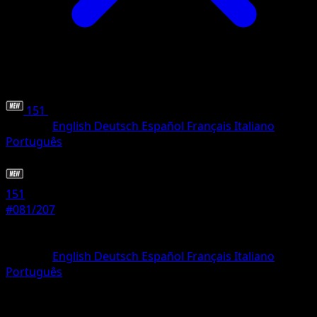
151
•
#081/207
•
Häufig
Sprache
English
Deutsch
Español
Français
Italiano
Português
Pokémon
Basis
151
#081/207
Seltenheit
Häufig
Sprache
English
Deutsch
Español
Français
Italiano
Português