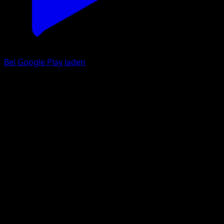
Bei Google Play laden
Magnetilo
151
Karmesin & Purpur
#081
Häufig
Yuka Morii
Pokémon
Basis