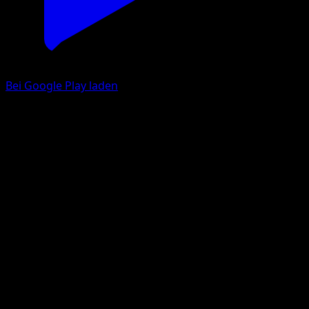
Bei Google Play laden
Dodu
151
Karmesin & Purpur
#084
Häufig
Anesaki Dynamic
Pokémon
Basis