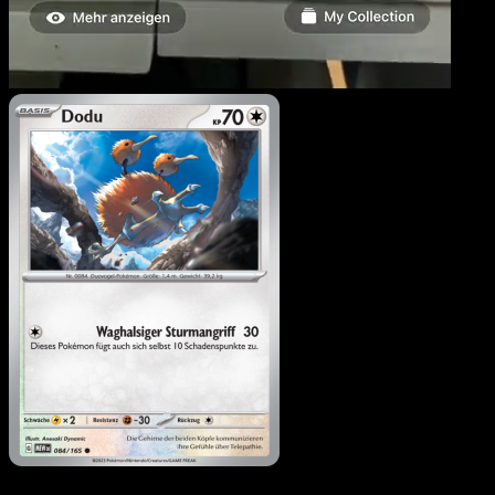
Dodu
·
151
#084