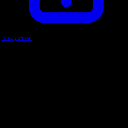
In App öffnen
Waghalsiger Sturmangriff
F
30
Dieses Pokémon fügt auch sich selbst 10 Schadenspunkte
zu.
Illustrator
Anesaki Dynamic
HP
70
Rückzug