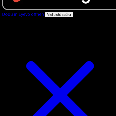
Dodu in Eyevo öffnen
Vielleicht später
4.8★
|
50k+ Downloads
|
Kostenlos
Dodu