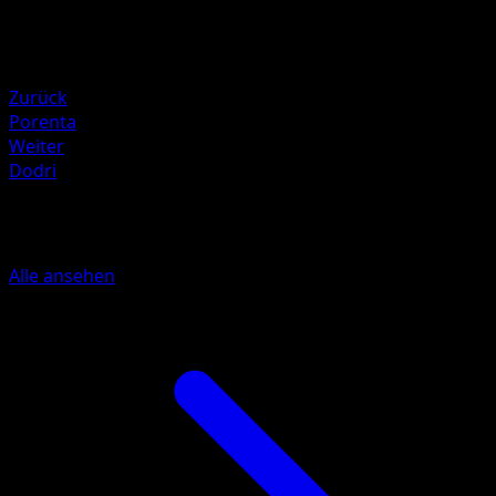
Schwäche
Elektro ×2
Resistenz
Fighting -30
Zurück
Porenta
Weiter
Dodri
Mehr aus 151
Alle ansehen