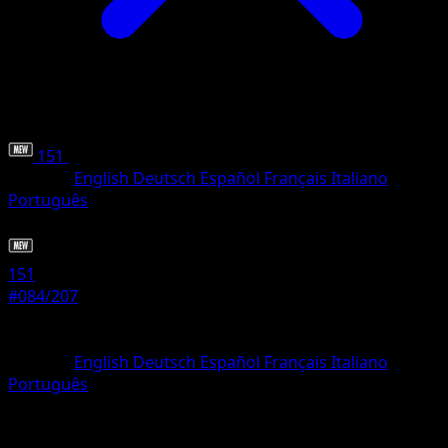
151
•
#084/207
•
Häufig
Sprache
English
Deutsch
Español
Français
Italiano
Português
Pokémon
Basis
151
#084/207
Seltenheit
Häufig
Sprache
English
Deutsch
Español
Français
Italiano
Português