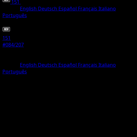
151
•
#084/207
•
Común
Idioma
English
Deutsch
Español
Français
Italiano
Português
Pokémon
Básico
151
#084/207
Rareza
Común
Idioma
English
Deutsch
Español
Français
Italiano
Português