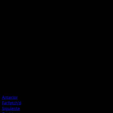
Carga Descuidada
I
30
Este Pokémon también se hace 10 puntos de daño a sí
mismo.
Artista
Anesaki Dynamic
HP
70
Retirada
Debilidad
Rayo ×2
Resistencia
Fighting -30
Anterior
Farfetch'd
Siguiente