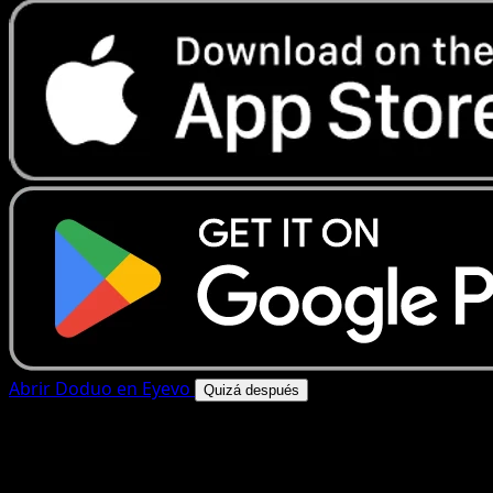
Abrir Doduo en Eyevo
Quizá después
4.8★
|
50k+ descargas
|
Gratis
Doduo