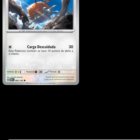
Doduo
·
151
#084
Descarga Eyevo para escanear cartas al instant
y seguir precios.
Recibe precios en vivo, herramientas de colección y
escaneos rápidos. Abre esta carta exacta en la app o
descarga ahora.