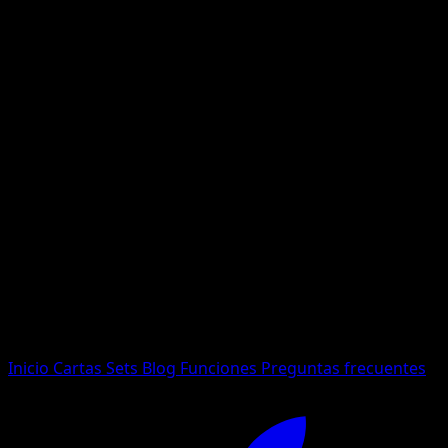
No se encontraron resultados
Busca nombres de Pokemon, sets o tipos de carta.
Idioma
Inicio
Cartas
Sets
Blog
Funciones
Preguntas frecuentes