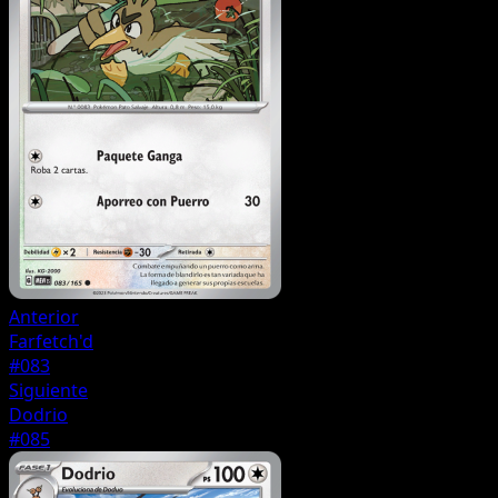
Anterior
Farfetch'd
#083
Siguiente
Dodrio
#085