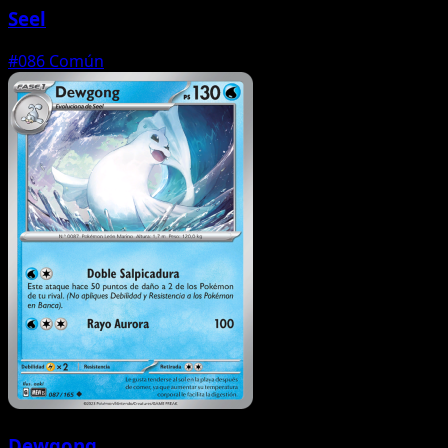
Seel
#086
Común
Dewgong