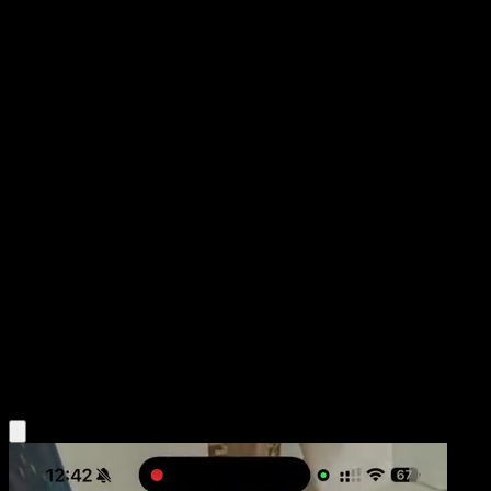
Doduo
151
Escarlata y Púrpura
#084
Común
Anesaki Dynamic
Pokémon
Básico
Colorless
Obtén la app Eyevo