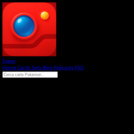
Eyevo
Home
Cards
Sets
Blog
Features
FAQ