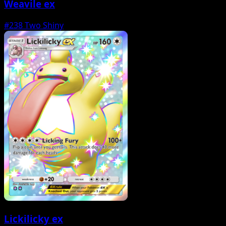
Weavile ex
#238
Two Shiny
Lickilicky ex