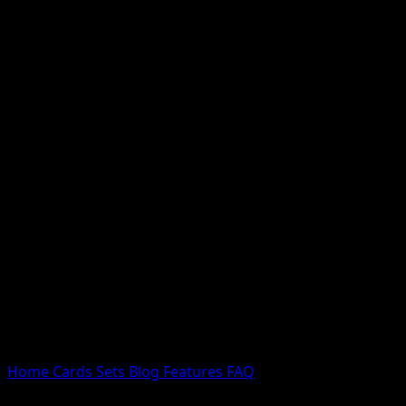
Nessun risultato
Prova con nomi Pokemon, nomi dei set o tipi di carta.
Lingua
Home
Cards
Sets
Blog
Features
FAQ