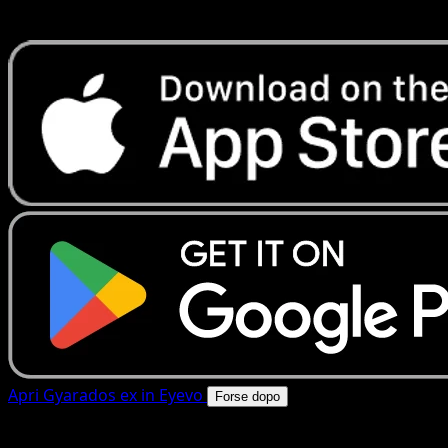
rapide. Apri questa carta nell'app o scarica ora.
Apri Gyarados ex in Eyevo
Forse dopo
4.8★
|
50k+ download
|
Gratis