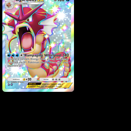
Gyarados ex
·
Wisdom of
Sea and Sky
#234
Scarica Eyevo per scansionare carte all'istante 
seguire i prezzi.
Ottieni prezzi live, strumenti per la collezione e scansioni