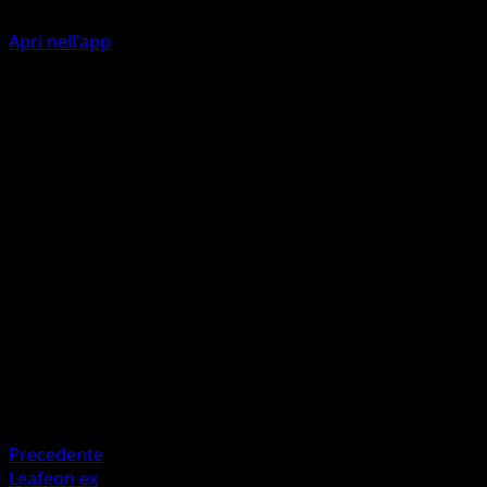
Apri nell'app
Rampaging Whirlpool
W
W
W
C
140
Discard a random Energy from among the Energy
attached to all Pokémon (both yours and your
opponent's).
Artista
PLANETA CG Works
HP
180
Ritirata
Debolezza
Lightning +20
Precedente
Leafeon ex