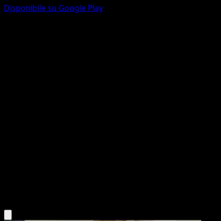
Disponibile su Google Play
Gyarados ex
Wisdom of Sea and Sky
Pokémon TCG Pocket
#234
Two Shiny
PLANETA CG Works
Pokemon
Stage1
Water
Scarica l'app Eyevo