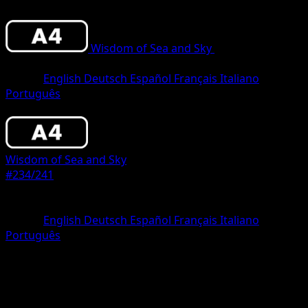
Wisdom of Sea and Sky
•
#234/241
•
Two
Shiny
Lingua
English
Deutsch
Español
Français
Italiano
Português
Pokemon
Stage1
Wisdom of Sea and Sky
#234/241
Rarità
Two Shiny
Lingua
English
Deutsch
Español
Français
Italiano
Português