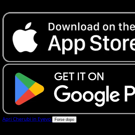
rapide. Apri questa carta nell'app o scarica ora.
Apri Cherubi in Eyevo
Forse dopo
4.8★
|
50k+ download
|
Gratis