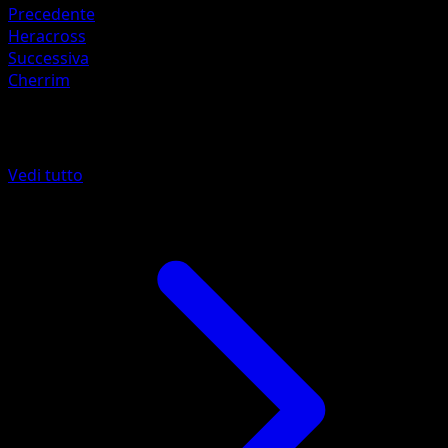
Precedente
Heracross
Successiva
Cherrim
Altro da Wisdom of Sea and Sky
Vedi tutto