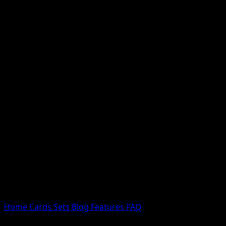
Nessun risultato
Prova con nomi Pokemon, nomi dei set o tipi di carta.
Lingua
Home
Cards
Sets
Blog
Features
FAQ