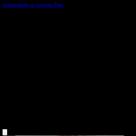
Disponibile su Google Play
Cherubi
Wisdom of Sea and Sky
Pokémon TCG Pocket
#023
One Diamond
Saya Tsuruta
Pokemon
Basic
Grass
Scarica l'app Eyevo