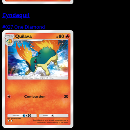
Cyndaquil
#027
One Diamond