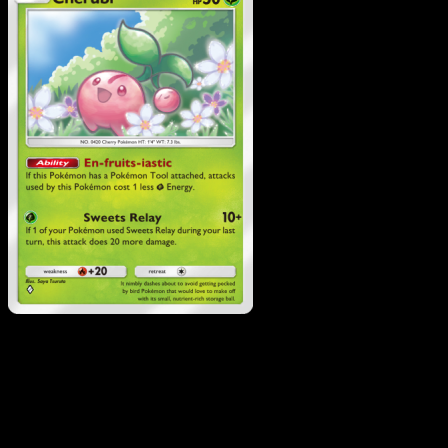
Cherubi
·
Wisdom of Sea
and Sky
#023
Scarica Eyevo per scansionare carte all'istante 
seguire i prezzi.
Ottieni prezzi live, strumenti per la collezione e scansioni