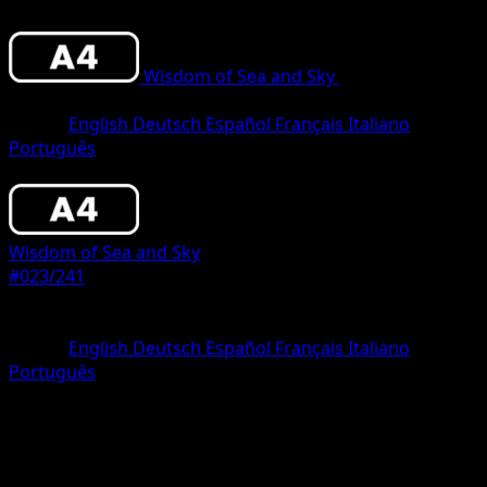
Wisdom of Sea and Sky
•
#023/241
•
One
Diamond
Lingua
English
Deutsch
Español
Français
Italiano
Português
Pokemon
Basic
Wisdom of Sea and Sky
#023/241
Rarità
One Diamond
Lingua
English
Deutsch
Español
Français
Italiano
Português