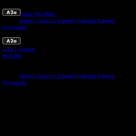
Luce Trionfale
•
#026/96
•
Trois Diamant
Lingua
English
Deutsch
Español
Français
Italiano
Português
Pokémon
Livello 1
Luce Trionfale
#026/96
Rarità
Trois Diamant
Lingua
English
Deutsch
Español
Français
Italiano
Português