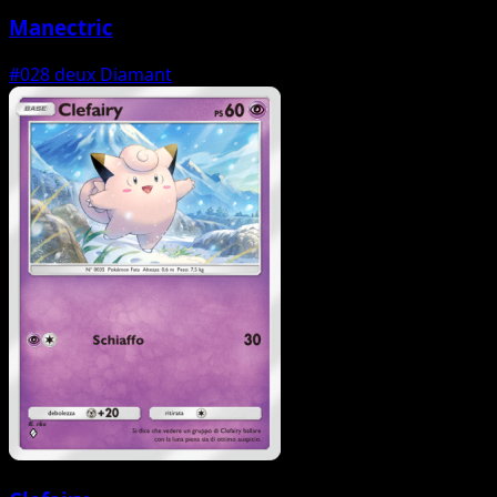
Manectric
#028
deux Diamant