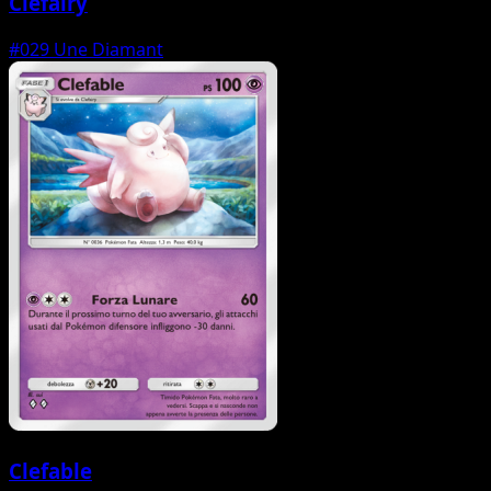
Clefairy
#029
Une Diamant
Clefable