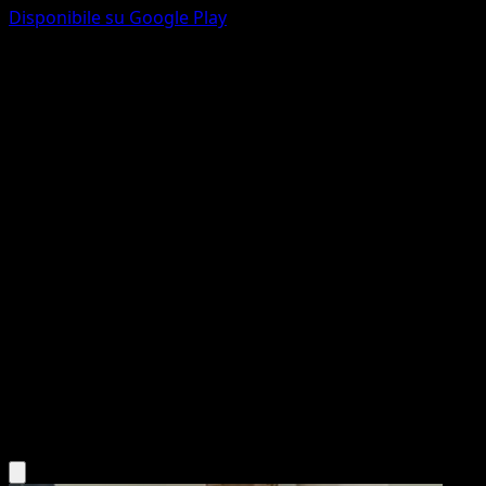
Disponibile su Google Play
Raichu
Luce Trionfale
Gioco di Carte Collezionabili Pokémon Pocket
#026
Trois Diamant
Nisota Niso
Pokémon
Livello 1
Lightning
Scarica l'app Eyevo