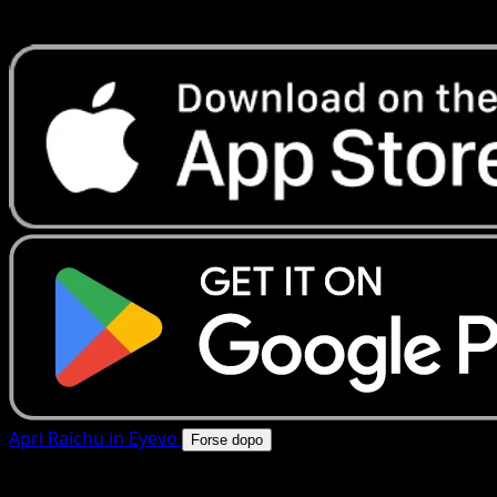
rapide. Apri questa carta nell'app o scarica ora.
Apri Raichu in Eyevo
Forse dopo
4.8★
|
50k+ download
|
Gratis