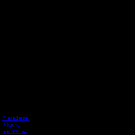
Resilience Link
Scintilla
L
L
40
Questo attacco infligge anche 20 danni a uno dei Pokémo
nella panchina del tuo avversario.
Artista
Nisota Niso
HP
90
Ritirata
Debolezza
Lotta +20
Precedente
Pikachu
Successiva