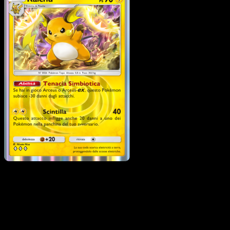
Raichu
·
Luce Trionfale
#026
Scarica Eyevo per scansionare carte all'istante 
seguire i prezzi.
Ottieni prezzi live, strumenti per la collezione e scansioni