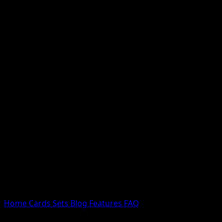
Nessun risultato
Prova con nomi Pokemon, nomi dei set o tipi di carta.
Lingua
Home
Cards
Sets
Blog
Features
FAQ