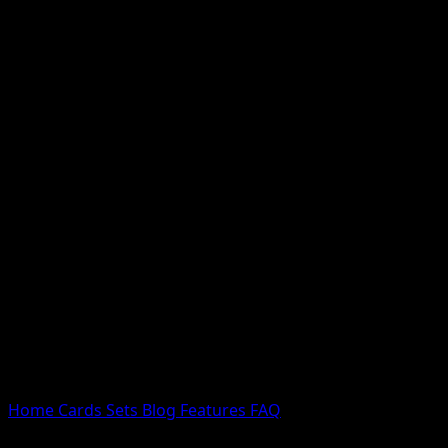
Nessun risultato
Prova con nomi Pokemon, nomi dei set o tipi di carta.
Lingua
Home
Cards
Sets
Blog
Features
FAQ