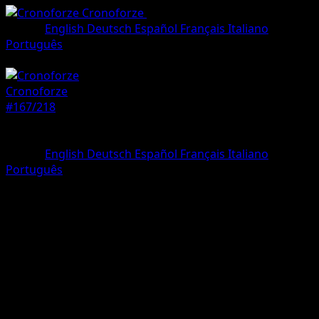
Cronoforze
•
#167/218
•
Rara illustrazione
Lingua
English
Deutsch
Español
Français
Italiano
Português
Pokémon
Base
Cronoforze
#167/218
Rarità
Rara illustrazione
Lingua
English
Deutsch
Español
Français
Italiano
Português