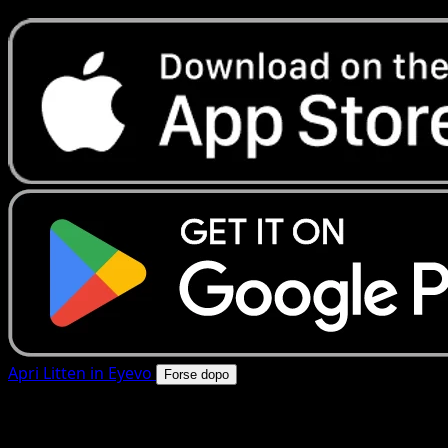
Apri Litten in Eyevo
Forse dopo
4.8★
|
50k+ download
|
Gratis
Litten