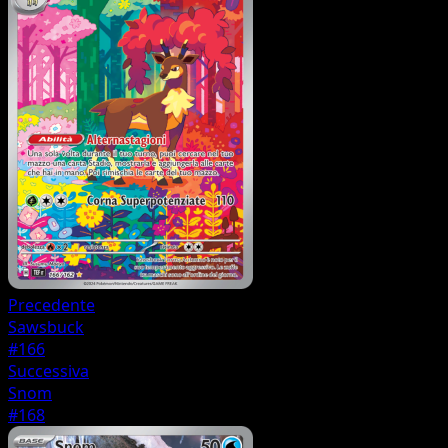
Precedente
Sawsbuck
#166
Successiva
Snom
#168