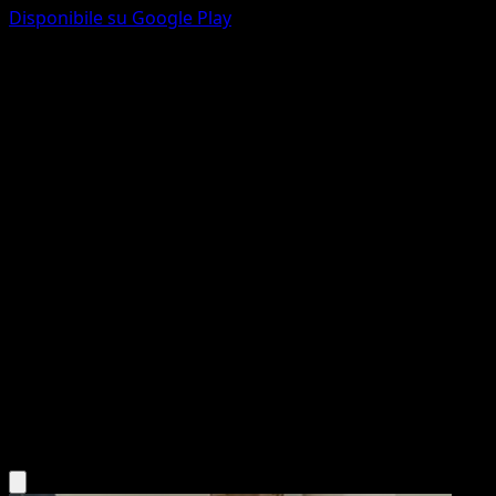
Disponibile su Google Play
Litten
Cronoforze
Scarlatto e Violetto
#167
Rara illustrazione
Makura Tami
Pokémon
Base
Fire
Scarica l'app Eyevo