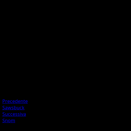
Bruciapelo
F
10
Lancia una moneta. Se esce testa, il Pokémon attivo del tu
avversario viene paralizzato.
Artista
Makura Tami
HP
70
Ritirata
Debolezza
Acqua ×2
Precedente
Sawsbuck
Successiva
Snom