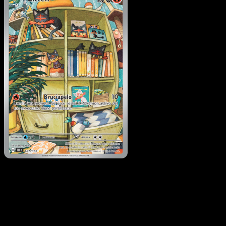
Litten
·
Cronoforze
#167
Scarica Eyevo per scansionare carte all'istante 
seguire i prezzi.
Ottieni prezzi live, strumenti per la collezione e scansioni
rapide. Apri questa carta nell'app o scarica ora.