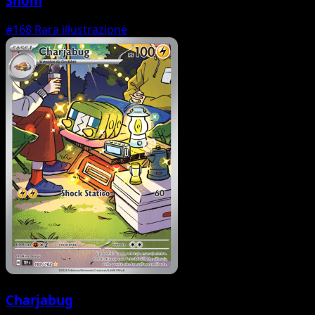
Snom
#168
Rara illustrazione
Charjabug