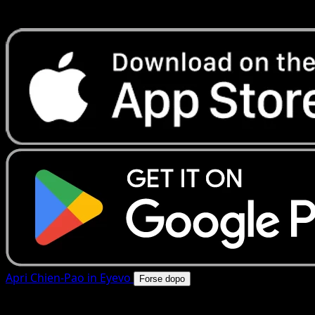
rapide. Apri questa carta nell'app o scarica ora.
Apri Chien-Pao in Eyevo
Forse dopo
4.8★
|
50k+ download
|
Gratis