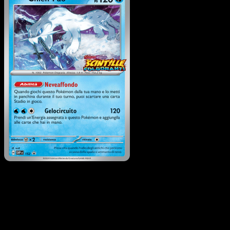
Chien-Pao
·
SVP Black Sta
Promos
#152
Scarica Eyevo per scansionare carte all'istante 
seguire i prezzi.
Ottieni prezzi live, strumenti per la collezione e scansioni