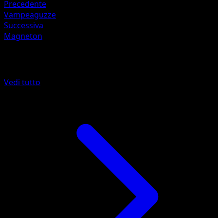
Precedente
Vampeaguzze
Successiva
Magneton
Altro da SVP Black Star Promos
Vedi tutto