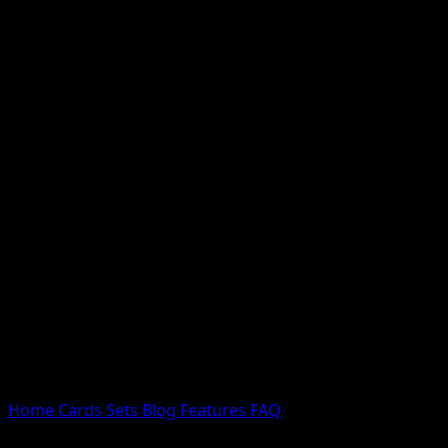
Nessun risultato
Prova con nomi Pokemon, nomi dei set o tipi di carta.
Lingua
Home
Cards
Sets
Blog
Features
FAQ