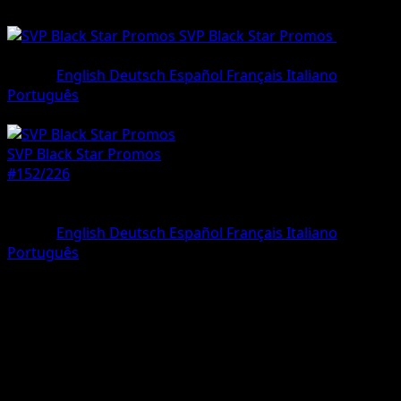
SVP Black Star Promos
•
#152/22
•
Promo
Lingua
English
Deutsch
Español
Français
Italiano
Português
Pokémon
Base
SVP Black Star Promos
#152/226
Rarità
Promo
Lingua
English
Deutsch
Español
Français
Italiano
Português