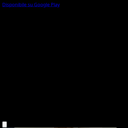
Disponibile su Google Play
Chien-Pao
SVP Black Star Promos
Scarlatto e Violetto
#152
Promo
toi8
Pokémon
Base
Water
Scarica l'app Eyevo