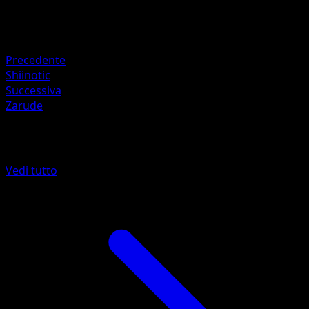
Ritirata
Debolezza
Fuoco ×2
Precedente
Shiinotic
Successiva
Zarude
Altro da Scintille Folgoranti
Vedi tutto