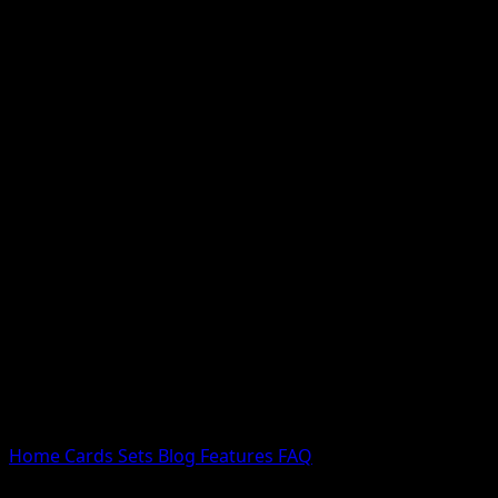
Nessun risultato
Prova con nomi Pokemon, nomi dei set o tipi di carta.
Lingua
Home
Cards
Sets
Blog
Features
FAQ