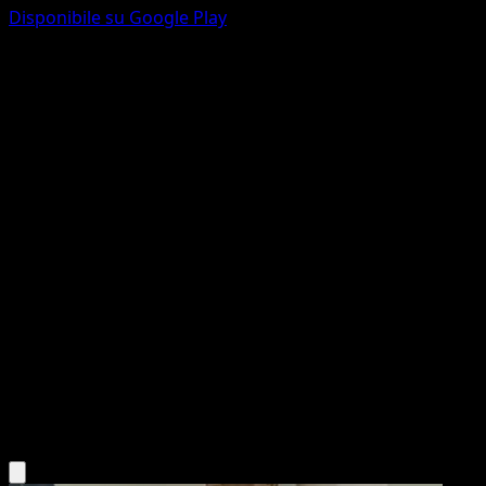
Disponibile su Google Play
Dhelmise
Scintille Folgoranti
Scarlatto e Violetto
#010
Comune
Mori Yuu
Pokémon
Base
Grass
Scarica l'app Eyevo