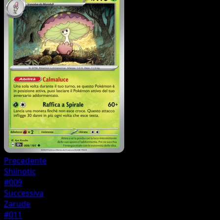
Precedente
Shiinotic
#009
Successiva
Zarude
#011