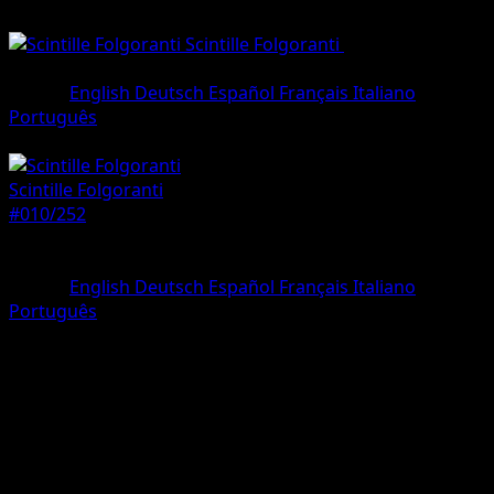
Scintille Folgoranti
•
#010/252
•
Comune
Lingua
English
Deutsch
Español
Français
Italiano
Português
Pokémon
Base
Scintille Folgoranti
#010/252
Rarità
Comune
Lingua
English
Deutsch
Español
Français
Italiano
Português