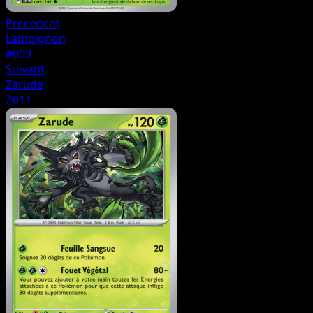
Precedent
Lampignon
#009
Suivant
Zarude
#011