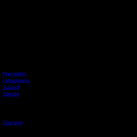
Avant d'infliger des dégâts, défaussez tous les Outils
Pokémon du Pokémon Actif de votre adversaire.
Artiste
Mori Yuu
HP
130
Retraite
Faiblesse
Feu ×2
Precedent
Lampignon
Suivant
Zarude
Plus de Étincelles Déferlantes
Tout voir