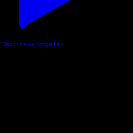
Disponible sur Google Play
Sinistrail
Étincelles Déferlantes
Écarlate et Violet
#010
Commune
Mori Yuu
Pokémon