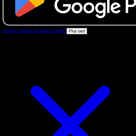
Ouvrir Sinistrail dans Eyevo
Plus tard
4.8★
|
50k+ telechargements
|
Gratuit
Sinistrail