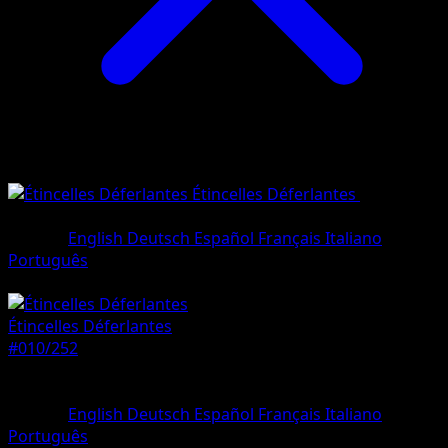
Étincelles Déferlantes
•
#010/252
Commune
Langue
English
Deutsch
Español
Français
Italiano
Português
Pokémon
Base
Étincelles Déferlantes
#010/252
Rarete
Commune
Langue
English
Deutsch
Español
Français
Italiano
Português