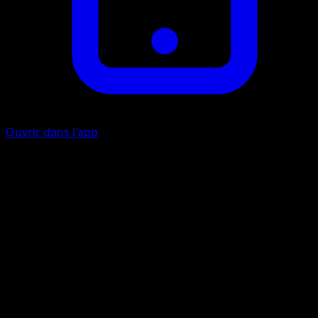
Ouvrir dans l'app
Ancrage Salvateur
I
Ajoutez jusqu'à 2 Pokémon de votre pile de défausse à
votre main.
Ancre Annihilante
P
I
I
80