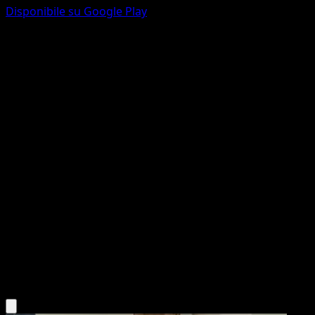
Disponibile su Google Play
Jolteon
Skyridge
e-Series
#H12
Rare
Hikaru Koike
Pokemon
Stage1
Lightning
Scarica l'app Eyevo