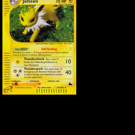
Jolteon
·
Skyridge
#H12
Scarica Eyevo per scansionare carte all'istante 
seguire i prezzi.
Ottieni prezzi live, strumenti per la collezione e scansioni
rapide. Apri questa carta nell'app o scarica ora.