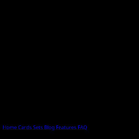
Nessun risultato
Prova con nomi Pokemon, nomi dei set o tipi di carta.
Lingua
Home
Cards
Sets
Blog
Features
FAQ