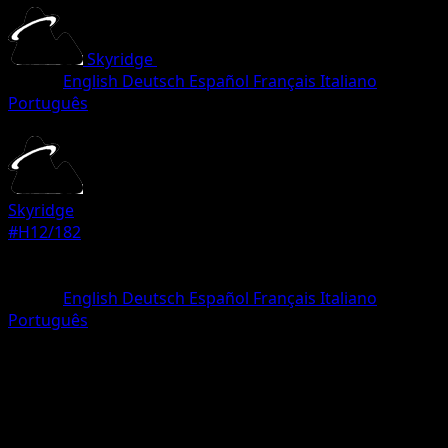
Skyridge
•
#H12/182
•
Rare
Lingua
English
Deutsch
Español
Français
Italiano
Português
Pokemon
Stage1
Skyridge
#H12/182
Rarità
Rare
Lingua
English
Deutsch
Español
Français
Italiano
Português