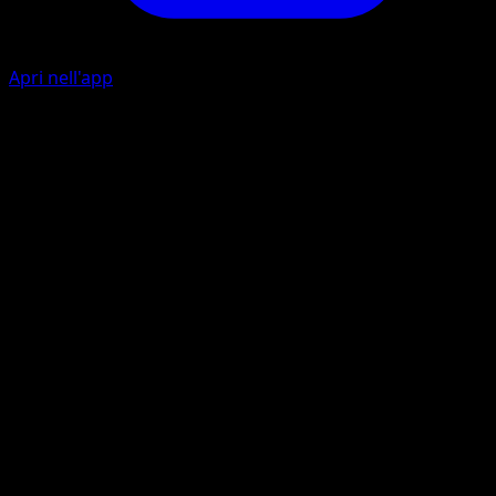
Apri nell'app
Ability
Self Healing
Thundershock
L
10
Flip a coin. If heads, the Defending Pokémon is now
Paralyzed.
Thunderspark
L
C
C
40
This attack does 10 damage to each Benched Pokémon