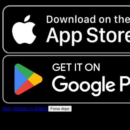
Apri Jolteon in Eyevo
Forse dopo
4.8★
|
50k+ download
|
Gratis
Jolteon