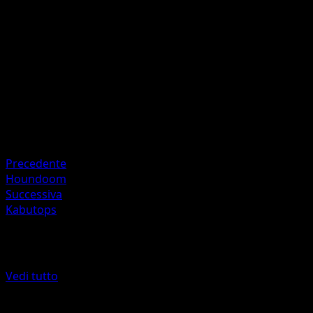
with at least 1 Energy card attached to it (yours and your
opponent's).
Artista
Hikaru Koike
HP
70
Ritirata
Debolezza
Fighting ×2
Precedente
Houndoom
Successiva
Kabutops
Altro da Skyridge
Vedi tutto