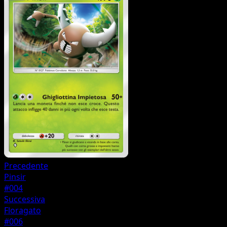
Precedente
Pinsir
#004
Successiva
Floragato
#006