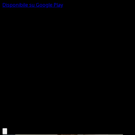
Disponibile su Google Play
Sprigatito
Tripudio Splendente
Gioco di Carte Collezionabili Pokémon Pocket
#005
Une Diamant
mashu
Pokémon
Base
Grass
Scarica l'app Eyevo