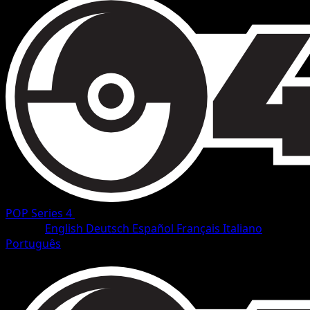
POP Series 4
•
#5/17
•
Rare
Idioma
English
Deutsch
Español
Français
Italiano
Português
Pokemon
Stage2