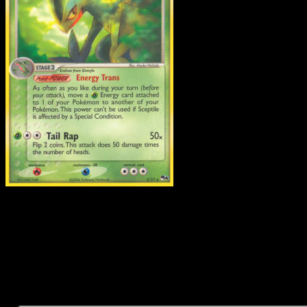
Sceptile
·
POP Series 4
#5
Descarga Eyevo para escanear cartas al instant
y seguir precios.
Recibe precios en vivo, herramientas de colección y
escaneos rápidos. Abre esta carta exacta en la app o
descarga ahora.