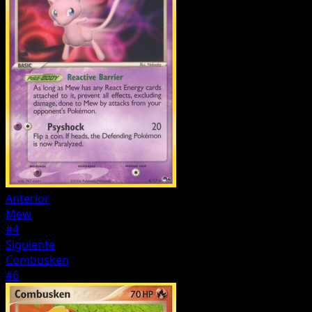
Anterior
Mew
#4
Siguiente
Combusken
#6