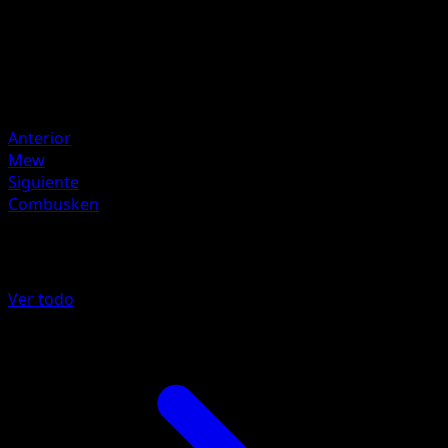
100
Retirada
Debilidad
Fire
Resistencia
Water -30
Anterior
Mew
Siguiente
Combusken
Más de POP Series 4
Ver todo