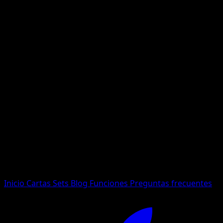
No se encontraron resultados
Busca nombres de Pokemon, sets o tipos de carta.
Idioma
Inicio
Cartas
Sets
Blog
Funciones
Preguntas frecuentes