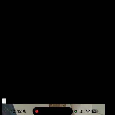
Sceptile
POP Series 4
POP
#5
Rare
Atsuko Nishida
Pokemon
Stage2
Grass
Obtén la app Eyevo