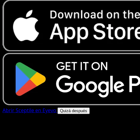
Abrir Sceptile en Eyevo
Quizá después
4.8★
|
50k+ descargas
|
Gratis
Sceptile