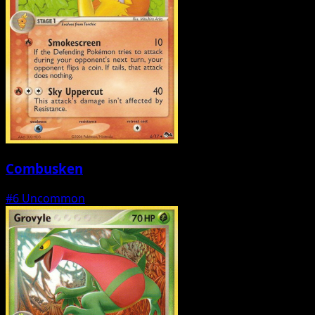
Combusken
#6
Uncommon