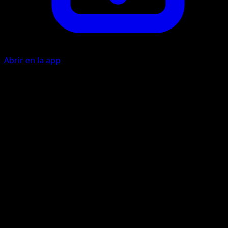
Abrir en la app
Ability
Energy Trans
Tail Rap
G
C
C
50×
Flip 2 coins. This attack does 50 damage times the numbe
of heads.
Artista
Atsuko Nishida
HP