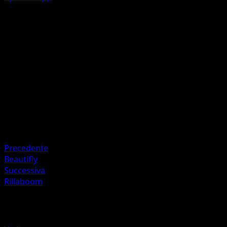
Razor Leaf
G
C
30
Artista
Shinya Komatsu
HP
80
Ritirata
Debolezza
Fire +20
Precedente
Beautifly
Successiva
Rillaboom
Altro da Mega Rising