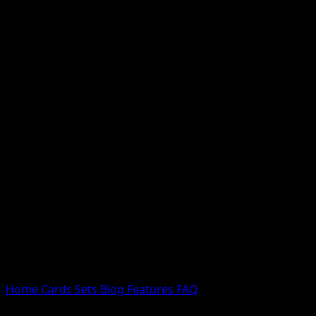
Nessun risultato
Prova con nomi Pokemon, nomi dei set o tipi di carta.
Lingua
Home
Cards
Sets
Blog
Features
FAQ