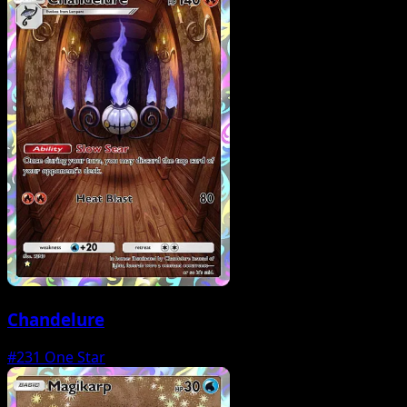
Chandelure
#231
One Star