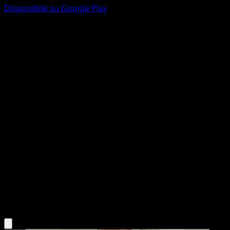
Disponibile su Google Play
Skiddo
Mega Rising
Pokémon TCG Pocket
#228
One Star
Shinya Komatsu
Pokemon
Basic
Grass
Scarica l'app Eyevo