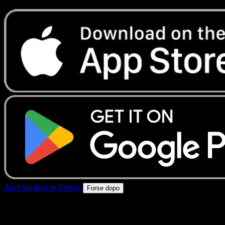
Apri Skiddo in Eyevo
Forse dopo
4.8★
|
50k+ download
|
Gratis
Skiddo