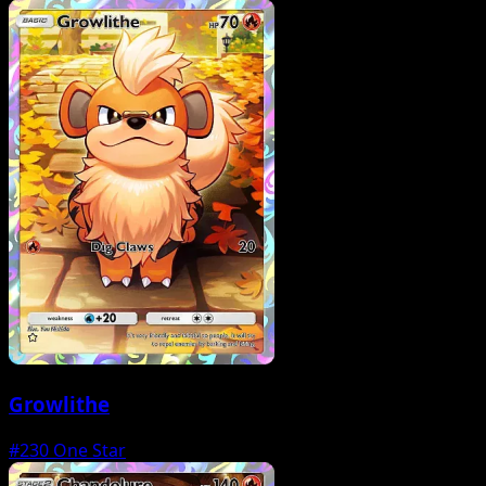
Growlithe
#230
One Star