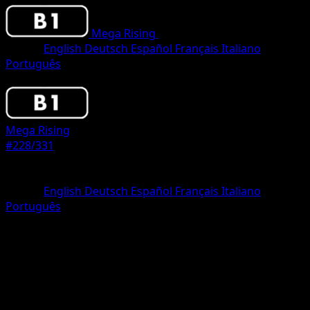
Mega Rising
•
#228/331
•
One Star
Lingua
English
Deutsch
Español
Français
Italiano
Português
Pokemon
Basic
Mega Rising
#228/331
Rarità
One Star
Lingua
English
Deutsch
Español
Français
Italiano
Português