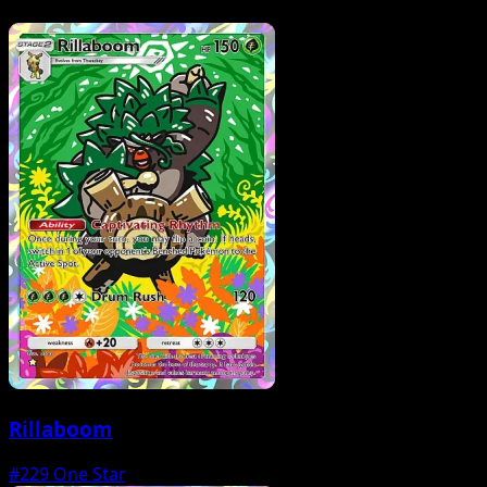
Rillaboom
#229
One Star