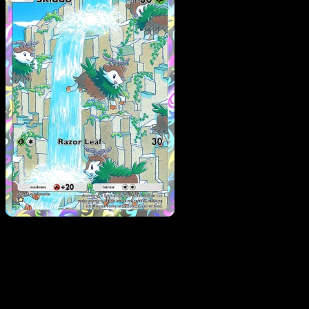
Skiddo
·
Mega Rising
#22
Scarica Eyevo per scansionare carte all'istante 
seguire i prezzi.
Ottieni prezzi live, strumenti per la collezione e scansioni
rapide. Apri questa carta nell'app o scarica ora.