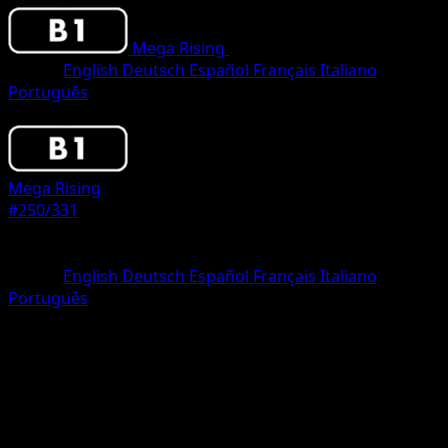
Mega Rising
•
#250/331
•
One Star
Lingua
English
Deutsch
Español
Français
Italiano
Português
Pokemon
Basic
Mega Rising
#250/331
Rarità
One Star
Lingua
English
Deutsch
Español
Français
Italiano
Português