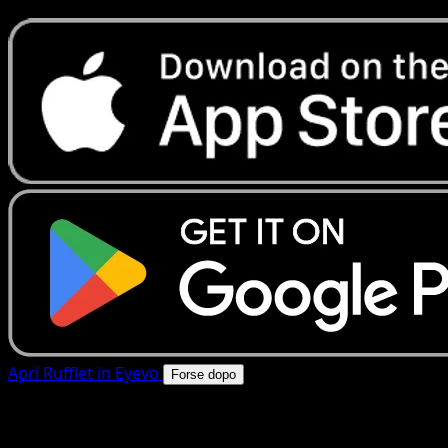
Apri Rufflet in Eyevo
Forse dopo
4.8★
|
50k+ download
|
Gratis
Rufflet