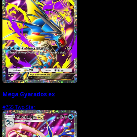
Mega Gyarados ex
#255
Two Star