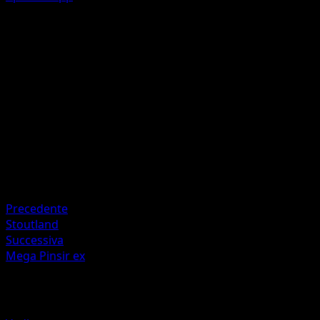
Wing Attack
C
C
40
Artista
Saboteri
HP
60
Ritirata
Debolezza
Lightning +20
Precedente
Stoutland
Successiva
Mega Pinsir ex
Altro da Mega Rising