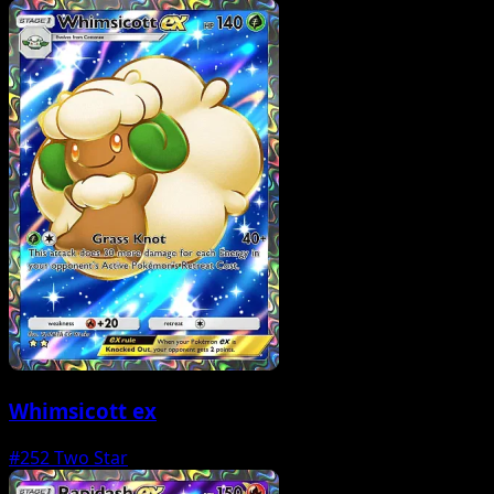
Whimsicott ex
#252
Two Star