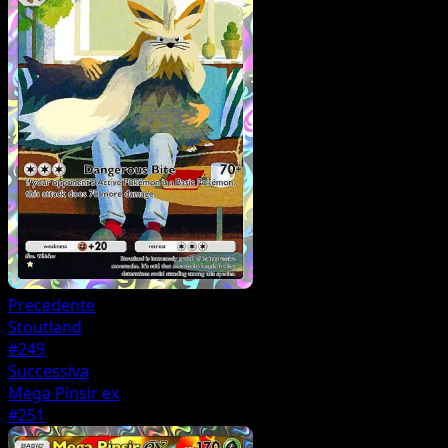
Precedente
Stoutland
#249
Successiva
Mega Pinsir ex
#251