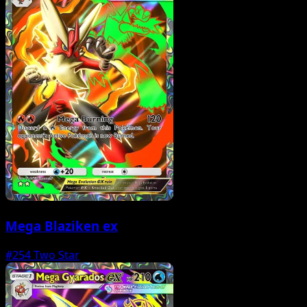
Mega Blaziken ex
#254
Two Star