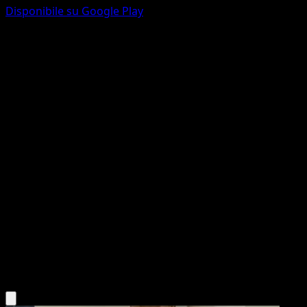
Disponibile su Google Play
Rufflet
Mega Rising
Pokémon TCG Pocket
#250
One Star
Saboteri
Pokemon
Basic
Colorless
Scarica l'app Eyevo