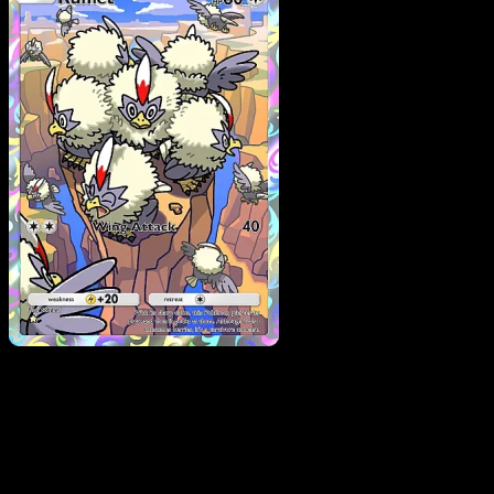
Rufflet
·
Mega Rising
#25
Scarica Eyevo per scansionare carte all'istante 
seguire i prezzi.
Ottieni prezzi live, strumenti per la collezione e scansioni
rapide. Apri questa carta nell'app o scarica ora.