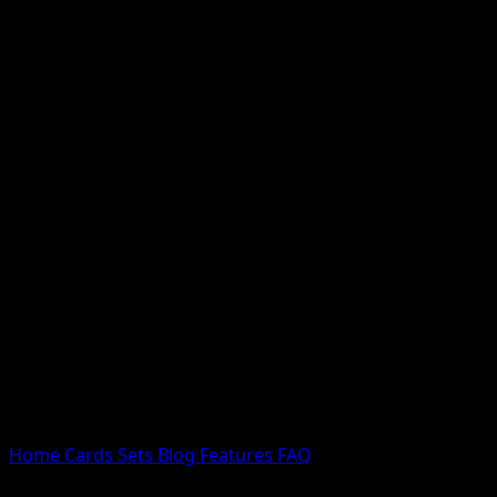
Nessun risultato
Prova con nomi Pokemon, nomi dei set o tipi di carta.
Lingua
Home
Cards
Sets
Blog
Features
FAQ