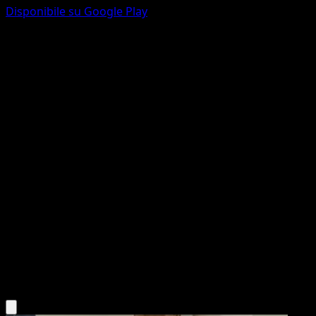
Disponibile su Google Play
Graveler
Mega Rising
Pokémon TCG Pocket
#308
One Shiny
Souichirou Gunjima
Pokemon
Stage1
Fighting
Scarica l'app Eyevo