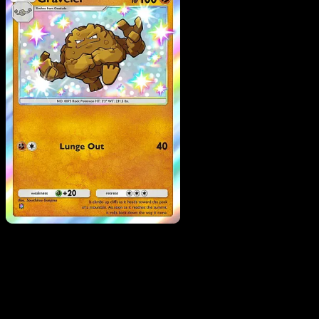
Graveler
·
Mega Rising
#308
Scarica Eyevo per scansionare carte all'istante 
seguire i prezzi.
Ottieni prezzi live, strumenti per la collezione e scansioni