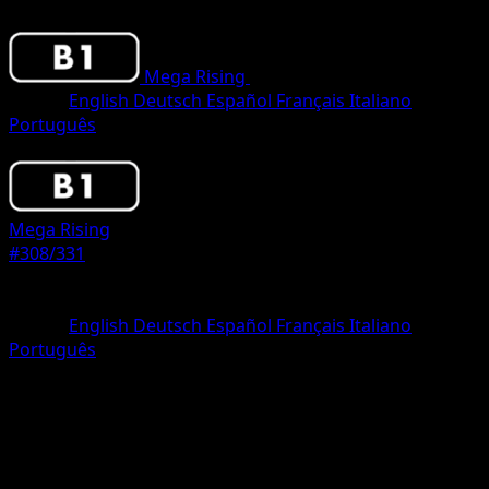
Mega Rising
•
#308/331
•
One Shiny
Lingua
English
Deutsch
Español
Français
Italiano
Português
Pokemon
Stage1
Mega Rising
#308/331
Rarità
One Shiny
Lingua
English
Deutsch
Español
Français
Italiano
Português