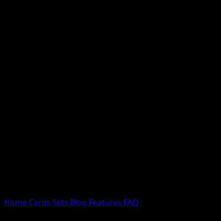
Nessun risultato
Prova con nomi Pokemon, nomi dei set o tipi di carta.
Lingua
Home
Cards
Sets
Blog
Features
FAQ