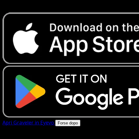
rapide. Apri questa carta nell'app o scarica ora.
Apri Graveler in Eyevo
Forse dopo
4.8★
|
50k+ download
|
Gratis