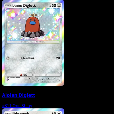
Alolan Diglett
#311
One Shiny