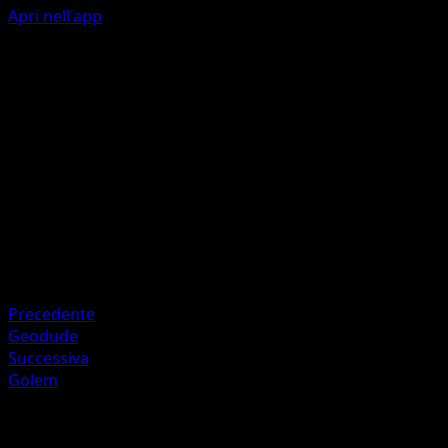
Apri nell'app
Lunge Out
F
C
40
Artista
Souichirou Gunjima
HP
100
Ritirata
Debolezza
Grass +20
Precedente
Geodude
Successiva
Golem
Altro da Mega Rising