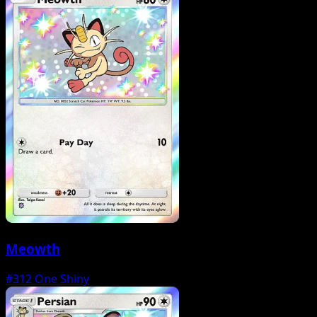
Meowth
#312
One Shiny